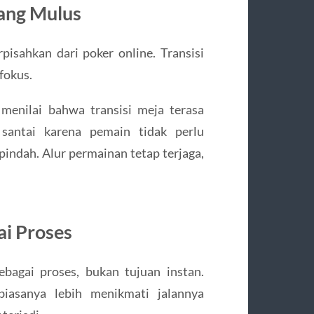
ang Mulus
pisahkan dari poker online. Transisi
fokus.
nilai bahwa transisi meja terasa
santai karena pemain tidak perlu
rpindah. Alur permainan tetap terjaga,
ai Proses
bagai proses, bukan tujuan instan.
iasanya lebih menikmati jalannya