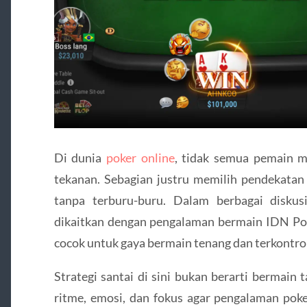
Di dunia
poker online
, tidak semua pemain 
tekanan. Sebagian justru memilih pendekatan 
tanpa terburu-buru. Dalam berbagai diskus
dikaitkan dengan pengalaman bermain IDN Po
cocok untuk gaya bermain tenang dan terkontrol
Strategi santai di sini bukan berarti bermain
ritme, emosi, dan fokus agar pengalaman pok