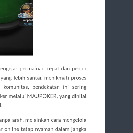
mengejar permainan cepat dan penuh
yang lebih santai, menikmati proses
i komunitas, pendekatan ini sering
ker melalui MAUPOKER, yang dinilai
.
 tanpa arah, melainkan cara mengelola
er online tetap nyaman dalam jangka