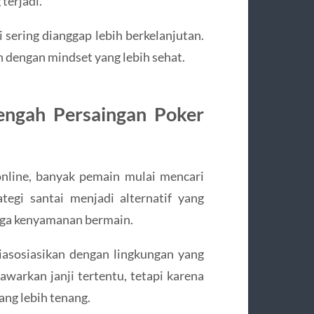
terjadi.
 sering dianggap lebih berkelanjutan.
n dengan mindset yang lebih sehat.
Tengah Persaingan Poker
nline, banyak pemain mulai mencari
egi santai menjadi alternatif yang
jaga kenyamanan bermain.
asosiasikan dengan lingkungan yang
arkan janji tertentu, tetapi karena
ang lebih tenang.