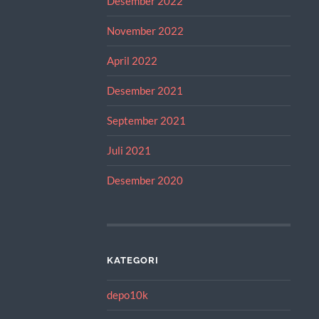
Desember 2022
November 2022
April 2022
Desember 2021
September 2021
Juli 2021
Desember 2020
KATEGORI
depo10k