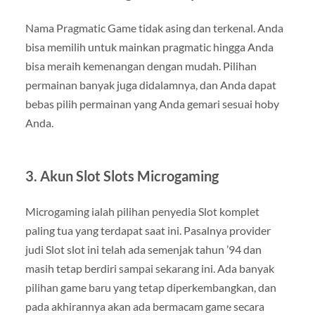
Nama Pragmatic Game tidak asing dan terkenal. Anda
bisa memilih untuk mainkan pragmatic hingga Anda
bisa meraih kemenangan dengan mudah. Pilihan
permainan banyak juga didalamnya, dan Anda dapat
bebas pilih permainan yang Anda gemari sesuai hoby
Anda.
3. Akun Slot Slots Microgaming
Microgaming ialah pilihan penyedia Slot komplet
paling tua yang terdapat saat ini. Pasalnya provider
judi Slot slot ini telah ada semenjak tahun ’94 dan
masih tetap berdiri sampai sekarang ini. Ada banyak
pilihan game baru yang tetap diperkembangkan, dan
pada akhirannya akan ada bermacam game secara