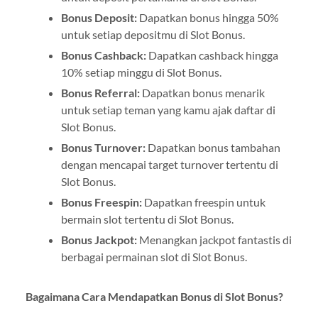
Bonus Deposit:
Dapatkan bonus hingga 50%
untuk setiap depositmu di Slot Bonus.
Bonus Cashback:
Dapatkan cashback hingga
10% setiap minggu di Slot Bonus.
Bonus Referral:
Dapatkan bonus menarik
untuk setiap teman yang kamu ajak daftar di
Slot Bonus.
Bonus Turnover:
Dapatkan bonus tambahan
dengan mencapai target turnover tertentu di
Slot Bonus.
Bonus Freespin:
Dapatkan freespin untuk
bermain slot tertentu di Slot Bonus.
Bonus Jackpot:
Menangkan jackpot fantastis di
berbagai permainan slot di Slot Bonus.
Bagaimana Cara Mendapatkan Bonus di Slot Bonus?