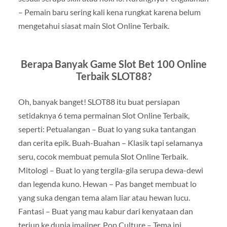
– Pemain baru sering kali kena rungkat karena belum
mengetahui siasat main Slot Online Terbaik.
Berapa Banyak Game Slot Bet 100 Online
Terbaik SLOT88?
Oh, banyak banget! SLOT88 itu buat persiapan
setidaknya 6 tema permainan Slot Online Terbaik,
seperti: Petualangan – Buat lo yang suka tantangan
dan cerita epik. Buah-Buahan – Klasik tapi selamanya
seru, cocok membuat pemula Slot Online Terbaik.
Mitologi – Buat lo yang tergila-gila serupa dewa-dewi
dan legenda kuno. Hewan – Pas banget membuat lo
yang suka dengan tema alam liar atau hewan lucu.
Fantasi – Buat yang mau kabur dari kenyataan dan
terjun ke dunia imajiner. Pop Culture – Tema ini