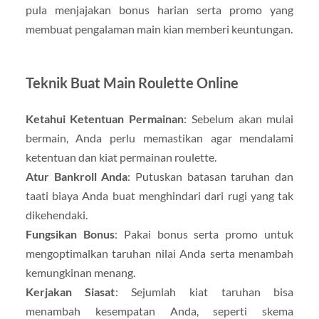
pula menjajakan bonus harian serta promo yang
membuat pengalaman main kian memberi keuntungan.
Teknik Buat Main Roulette Online
Ketahui Ketentuan Permainan
: Sebelum akan mulai
bermain, Anda perlu memastikan agar mendalami
ketentuan dan kiat permainan roulette.
Atur Bankroll Anda
: Putuskan batasan taruhan dan
taati biaya Anda buat menghindari dari rugi yang tak
dikehendaki.
Fungsikan Bonus
: Pakai bonus serta promo untuk
mengoptimalkan taruhan nilai Anda serta menambah
kemungkinan menang.
Kerjakan Siasat
: Sejumlah kiat taruhan bisa
menambah kesempatan Anda, seperti skema