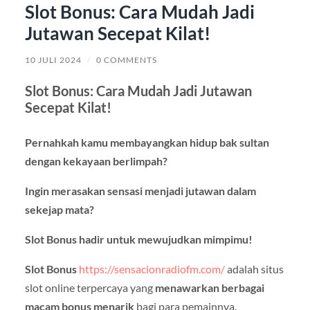
Slot Bonus: Cara Mudah Jadi
Jutawan Secepat Kilat!
10 JULI 2024
/
0 COMMENTS
Slot Bonus: Cara Mudah Jadi Jutawan
Secepat Kilat!
Pernahkah kamu membayangkan hidup bak sultan
dengan kekayaan berlimpah?
Ingin merasakan sensasi menjadi jutawan dalam
sekejap mata?
Slot Bonus hadir untuk mewujudkan mimpimu!
Slot Bonus
https://sensacionradiofm.com/
adalah situs
slot online terpercaya yang
menawarkan berbagai
macam bonus menarik
bagi para pemainnya.