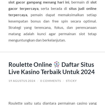
slot gacor gampang menang hari ini
, bermain di
slot
gacor terpercaya
, serta berada di
situs judi online
terpercaya
, pemain dapat memaksimalkan setiap
kesempatan bonus dan free spin secara optimal.
Strategi yang terencana, fokus, dan perencanaan
matang adalah kunci agar permainan slot tetap
menguntungkan dan berkelanjutan.
Roulette Online
Daftar Situs
Live Kasino Terbaik Untuk 2024
19 AGUSTUS 2024
/
0 COMMENTS
/
STICKY
Roulette yaitu satu diantara permainan casino yang