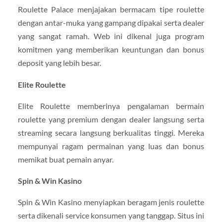
Roulette Palace menjajakan bermacam tipe roulette
dengan antar-muka yang gampang dipakai serta dealer
yang sangat ramah. Web ini dikenal juga program
komitmen yang memberikan keuntungan dan bonus
deposit yang lebih besar.
Elite Roulette
Elite Roulette memberinya pengalaman bermain
roulette yang premium dengan dealer langsung serta
streaming secara langsung berkualitas tinggi. Mereka
mempunyai ragam permainan yang luas dan bonus
memikat buat pemain anyar.
Spin & Win Kasino
Spin & Win Kasino menyiapkan beragam jenis roulette
serta dikenali service konsumen yang tanggap. Situs ini