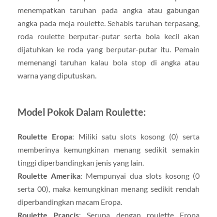
menempatkan taruhan pada angka atau gabungan
angka pada meja roulette. Sehabis taruhan terpasang,
roda roulette berputar-putar serta bola kecil akan
dijatuhkan ke roda yang berputar-putar itu. Pemain
memenangi taruhan kalau bola stop di angka atau
warna yang diputuskan.
Model Pokok Dalam Roulette:
Roulette Eropa
: Miliki satu slots kosong (0) serta
memberinya kemungkinan menang sedikit semakin
tinggi diperbandingkan jenis yang lain.
Roulette Amerika
: Mempunyai dua slots kosong (0
serta 00), maka kemungkinan menang sedikit rendah
diperbandingkan macam Eropa.
Roulette Prancis
: Serupa dengan roulette Eropa