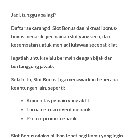
Jadi, tunggu apa lagi?
Daftar sekarang di Slot Bonus dan nikmati bonus-
bonus menarik, permainan slot yang seru, dan
kesempatan untuk menjadi jutawan secepat kilat!
Ingatlah untuk selalu bermain dengan bijak dan
bertanggung jawab.
Selain itu, Slot Bonus juga menawarkan beberapa
keuntungan lain, seperti:
Komunitas pemain yang aktif.
Turnamen dan event menarik.
Promo-promo menarik.
Slot Bonus adalah pilihan tepat bagi kamu yang ingin