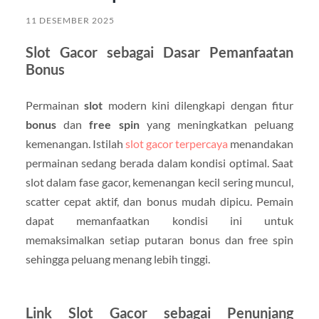
11 DESEMBER 2025
Slot Gacor sebagai Dasar Pemanfaatan
Bonus
Permainan
slot
modern kini dilengkapi dengan fitur
bonus
dan
free spin
yang meningkatkan peluang
kemenangan. Istilah
slot gacor terpercaya
menandakan
permainan sedang berada dalam kondisi optimal. Saat
slot dalam fase gacor, kemenangan kecil sering muncul,
scatter cepat aktif, dan bonus mudah dipicu. Pemain
dapat memanfaatkan kondisi ini untuk
memaksimalkan setiap putaran bonus dan free spin
sehingga peluang menang lebih tinggi.
Link Slot Gacor sebagai Penunjang