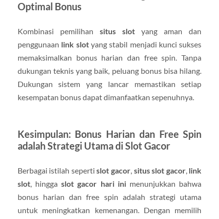
Optimal Bonus
Kombinasi pemilihan
situs slot
yang aman dan
penggunaan
link slot
yang stabil menjadi kunci sukses
memaksimalkan bonus harian dan free spin. Tanpa
dukungan teknis yang baik, peluang bonus bisa hilang.
Dukungan sistem yang lancar memastikan setiap
kesempatan bonus dapat dimanfaatkan sepenuhnya.
Kesimpulan: Bonus Harian dan Free Spin
adalah Strategi Utama di Slot Gacor
Berbagai istilah seperti
slot gacor
,
situs slot gacor
,
link
slot
, hingga
slot gacor hari ini
menunjukkan bahwa
bonus harian dan free spin adalah strategi utama
untuk meningkatkan kemenangan. Dengan memilih