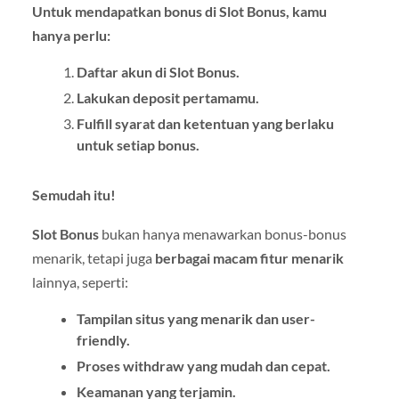
Untuk mendapatkan bonus di Slot Bonus, kamu
hanya perlu:
Daftar akun di Slot Bonus.
Lakukan deposit pertamamu.
Fulfill syarat dan ketentuan yang berlaku
untuk setiap bonus.
Semudah itu!
Slot Bonus
bukan hanya menawarkan bonus-bonus
menarik, tetapi juga
berbagai macam fitur menarik
lainnya, seperti:
Tampilan situs yang menarik dan user-
friendly.
Proses withdraw yang mudah dan cepat.
Keamanan yang terjamin.