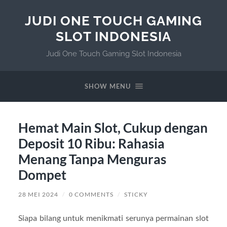
JUDI ONE TOUCH GAMING
SLOT INDONESIA
Judi One Touch Gaming Slot Indonesia
SHOW MENU
Hemat Main Slot, Cukup dengan
Deposit 10 Ribu: Rahasia
Menang Tanpa Menguras
Dompet
28 MEI 2024
/
0 COMMENTS
/
STICKY
Siapa bilang untuk menikmati serunya permainan slot