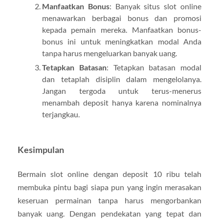
Manfaatkan Bonus
: Banyak situs slot online
menawarkan berbagai bonus dan promosi
kepada pemain mereka. Manfaatkan bonus-
bonus ini untuk meningkatkan modal Anda
tanpa harus mengeluarkan banyak uang.
Tetapkan Batasan
: Tetapkan batasan modal
dan tetaplah disiplin dalam mengelolanya.
Jangan tergoda untuk terus-menerus
menambah deposit hanya karena nominalnya
terjangkau.
Kesimpulan
Bermain slot online dengan deposit 10 ribu telah
membuka pintu bagi siapa pun yang ingin merasakan
keseruan permainan tanpa harus mengorbankan
banyak uang. Dengan pendekatan yang tepat dan