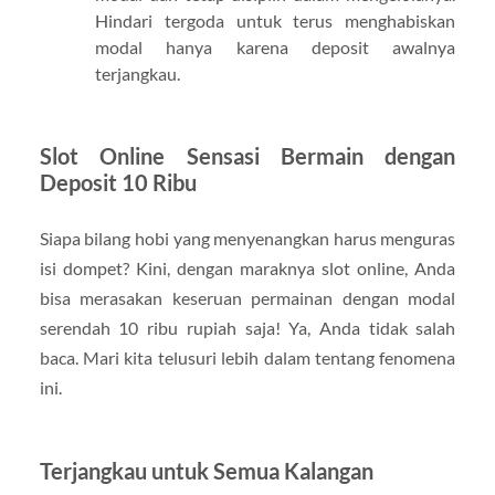
Hindari tergoda untuk terus menghabiskan
modal hanya karena deposit awalnya
terjangkau.
Slot Online Sensasi Bermain dengan
Deposit 10 Ribu
Siapa bilang hobi yang menyenangkan harus menguras
isi dompet? Kini, dengan maraknya slot online, Anda
bisa merasakan keseruan permainan dengan modal
serendah 10 ribu rupiah saja! Ya, Anda tidak salah
baca. Mari kita telusuri lebih dalam tentang fenomena
ini.
Terjangkau untuk Semua Kalangan