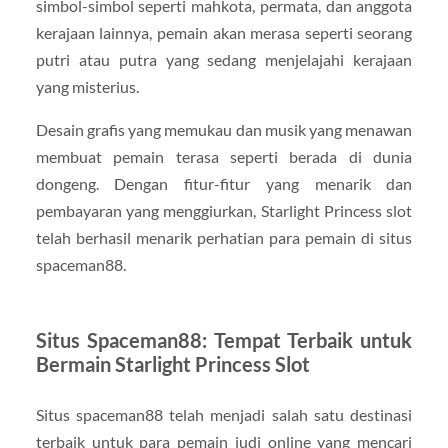
simbol-simbol seperti mahkota, permata, dan anggota
kerajaan lainnya, pemain akan merasa seperti seorang
putri atau putra yang sedang menjelajahi kerajaan
yang misterius.
Desain grafis yang memukau dan musik yang menawan
membuat pemain terasa seperti berada di dunia
dongeng. Dengan fitur-fitur yang menarik dan
pembayaran yang menggiurkan, Starlight Princess slot
telah berhasil menarik perhatian para pemain di situs
spaceman88.
Situs Spaceman88: Tempat Terbaik untuk
Bermain Starlight Princess Slot
Situs spaceman88 telah menjadi salah satu destinasi
terbaik untuk para pemain judi online yang mencari