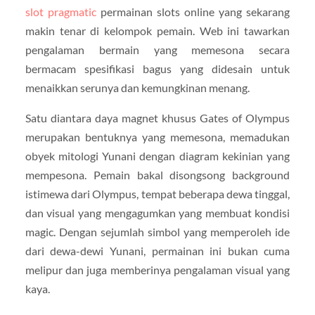
slot pragmatic
permainan slots online yang sekarang
makin tenar di kelompok pemain. Web ini tawarkan
pengalaman bermain yang memesona secara
bermacam spesifikasi bagus yang didesain untuk
menaikkan serunya dan kemungkinan menang.
Satu diantara daya magnet khusus Gates of Olympus
merupakan bentuknya yang memesona, memadukan
obyek mitologi Yunani dengan diagram kekinian yang
mempesona. Pemain bakal disongsong background
istimewa dari Olympus, tempat beberapa dewa tinggal,
dan visual yang mengagumkan yang membuat kondisi
magic. Dengan sejumlah simbol yang memperoleh ide
dari dewa-dewi Yunani, permainan ini bukan cuma
melipur dan juga memberinya pengalaman visual yang
kaya.