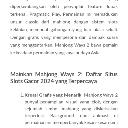
diperkembangkan oleh penyuplai feature lunak
terkenal, Pragmatic Play. Permainan ini memadukan
unsur classic dari mahjong dengan sistem slots
kekinian, membuat gabungan yang luar biasa sekali.
Dengan grafis yang mempesona dan dampak suara
yang menggentarkan, Mahjong Ways 2 bawa pemain
ke keadaan permainan yang kaya budaya Asia.
Mainkan Mahjong Ways 2: Daftar Situs
Slots Gacor 2024 yang Terpercaya
Kreasi Grafis yang Menarik
: Mahjong Ways 2
punyai penampilan visual yang elok, dengan
sejumlah simbol mahjong yang disketsakan
terperinci. Background dan animasi di
permainan ini memperbanyak kesan-kesan seni