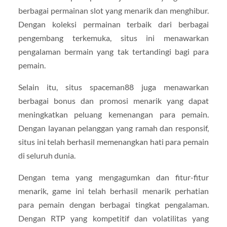
berbagai permainan slot yang menarik dan menghibur.
Dengan koleksi permainan terbaik dari berbagai
pengembang terkemuka, situs ini menawarkan
pengalaman bermain yang tak tertandingi bagi para
pemain.
Selain itu, situs spaceman88 juga menawarkan
berbagai bonus dan promosi menarik yang dapat
meningkatkan peluang kemenangan para pemain.
Dengan layanan pelanggan yang ramah dan responsif,
situs ini telah berhasil memenangkan hati para pemain
di seluruh dunia.
Dengan tema yang mengagumkan dan fitur-fitur
menarik, game ini telah berhasil menarik perhatian
para pemain dengan berbagai tingkat pengalaman.
Dengan RTP yang kompetitif dan volatilitas yang