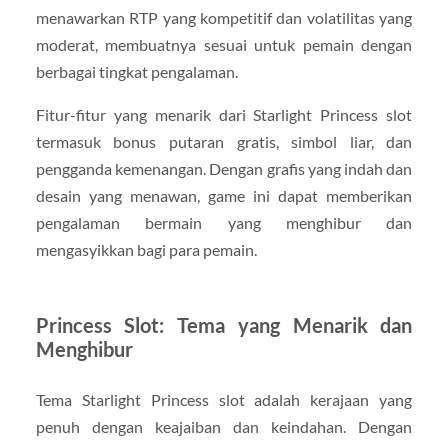
menawarkan RTP yang kompetitif dan volatilitas yang
moderat, membuatnya sesuai untuk pemain dengan
berbagai tingkat pengalaman.
Fitur-fitur yang menarik dari Starlight Princess slot
termasuk bonus putaran gratis, simbol liar, dan
pengganda kemenangan. Dengan grafis yang indah dan
desain yang menawan, game ini dapat memberikan
pengalaman bermain yang menghibur dan
mengasyikkan bagi para pemain.
Princess Slot: Tema yang Menarik dan
Menghibur
Tema Starlight Princess slot adalah kerajaan yang
penuh dengan keajaiban dan keindahan. Dengan