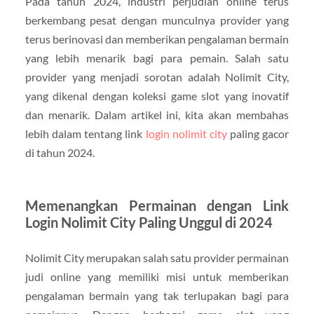
Pada tahun 2024, industri perjudian online terus
berkembang pesat dengan munculnya provider yang
terus berinovasi dan memberikan pengalaman bermain
yang lebih menarik bagi para pemain. Salah satu
provider yang menjadi sorotan adalah Nolimit City,
yang dikenal dengan koleksi game slot yang inovatif
dan menarik. Dalam artikel ini, kita akan membahas
lebih dalam tentang link
login nolimit city
paling gacor
di tahun 2024.
Memenangkan Permainan dengan Link
Login Nolimit City Paling Unggul di 2024
Nolimit City merupakan salah satu provider permainan
judi online yang memiliki misi untuk memberikan
pengalaman bermain yang tak terlupakan bagi para