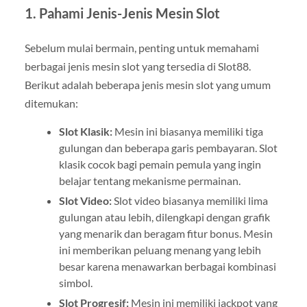
1. Pahami Jenis-Jenis Mesin Slot
Sebelum mulai bermain, penting untuk memahami
berbagai jenis mesin slot yang tersedia di Slot88.
Berikut adalah beberapa jenis mesin slot yang umum
ditemukan:
Slot Klasik:
Mesin ini biasanya memiliki tiga
gulungan dan beberapa garis pembayaran. Slot
klasik cocok bagi pemain pemula yang ingin
belajar tentang mekanisme permainan.
Slot Video:
Slot video biasanya memiliki lima
gulungan atau lebih, dilengkapi dengan grafik
yang menarik dan beragam fitur bonus. Mesin
ini memberikan peluang menang yang lebih
besar karena menawarkan berbagai kombinasi
simbol.
Slot Progresif:
Mesin ini memiliki jackpot yang