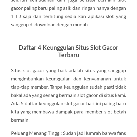
gacor paling baru paling asik dan ringan hanya dengan
1 ID saja dan terhitung sedia kan aplikasi slot yang
sanggup di download dengan mudah.
Daftar 4 Keunggulan Situs Slot Gacor
Terbaru
Situs slot gacor yang baik adalah situs yang sanggup
mengimbuhkan keunggulan dan kenyamanan untuk
tiap-tiap member. Tanpa keunggulan sudah pasti tidak
bakal ada yang senang bermain slot gacor di situs kami.
Ada 5 daftar keunggulan slot gacor hari ini paling baru
kita yang membawa dampak para member slot betah
bermain:
Peluang Menang Tinggi: Sudah jadi lumrah bahwa fans