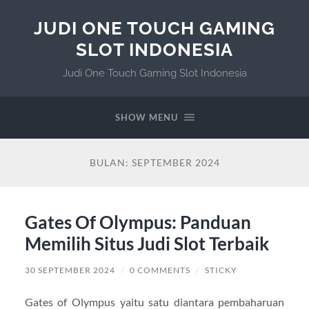
JUDI ONE TOUCH GAMING
SLOT INDONESIA
Judi One Touch Gaming Slot Indonesia
SHOW MENU
BULAN:
SEPTEMBER 2024
Gates Of Olympus: Panduan
Memilih Situs Judi Slot Terbaik
30 SEPTEMBER 2024
/
0 COMMENTS
/
STICKY
Gates of Olympus yaitu satu diantara pembaharuan