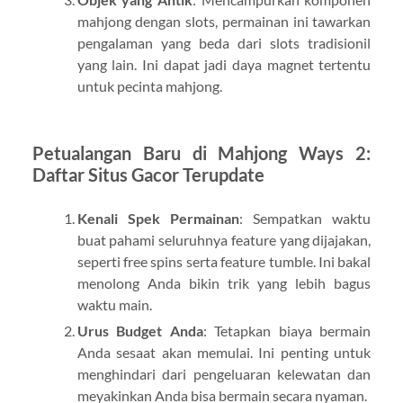
mahjong dengan slots, permainan ini tawarkan
pengalaman yang beda dari slots tradisionil
yang lain. Ini dapat jadi daya magnet tertentu
untuk pecinta mahjong.
Petualangan Baru di Mahjong Ways 2:
Daftar Situs Gacor Terupdate
Kenali Spek Permainan
: Sempatkan waktu
buat pahami seluruhnya feature yang dijajakan,
seperti free spins serta feature tumble. Ini bakal
menolong Anda bikin trik yang lebih bagus
waktu main.
Urus Budget Anda
: Tetapkan biaya bermain
Anda sesaat akan memulai. Ini penting untuk
menghindari dari pengeluaran kelewatan dan
meyakinkan Anda bisa bermain secara nyaman.