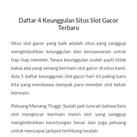
Daftar 4 Keunggulan Situs Slot Gacor
Terbaru
Situs slot gacor yang baik adalah situs yang sanggup
mengimbuhkan keunggulan dan kenyamanan untuk
tiap-tiap member. Tanpa keunggulan sudah pasti tidak
bakal ada yang senang bermain slot gacor di situs kami.
Ada 5 daftar keunggulan slot gacor hari ini paling baru
kita yang membawa dampak para member slot betah
bermain:
Peluang Menang Tinggi: Sudah jadi lumrah bahwa fans
slot mengincar bermain mesin slot yang sanggup
mengimbuhkan keuntungan besar dan juga peluang
untuk mencapai jackpot terhitung mudah.