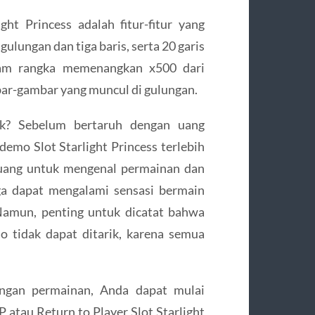
ht Princess adalah fitur-fitur yang
ulungan dan tiga baris, serta 20 garis
lam rangka memenangkan x500 dari
ar-gambar yang muncul di gulungan.
k? Sebelum bertaruh dengan uang
emo Slot Starlight Princess terlebih
uang untuk mengenal permainan dan
ga dapat mengalami sensasi bermain
Namun, penting untuk dicatat bahwa
 tidak dapat ditarik, karena semua
engan permainan, Anda dapat mulai
 atau Return to Player Slot Starlight