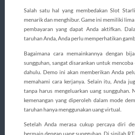
Salah satu hal yang membedakan Slot Starlig
menarik dan menghibur. Game ini memiliki lima g
pembayaran yang dapat Anda aktifkan. Da
taruhan Anda, Anda perlu memperhatikan gamb
Bagaimana cara memainkannya dengan bija
sungguhan, sangat disarankan untuk mencoba d
dahulu. Demo ini akan memberikan Anda pel
memahami cara kerjanya. Selain itu, Anda ju
tanpa harus mengeluarkan uang sungguhan. 
kemenangan yang diperoleh dalam mode demo
taruhan hanya menggunakan uang virtual.
Setelah Anda merasa cukup percaya diri d
bermain dengan uang sungguhan. Di sinilah RTP