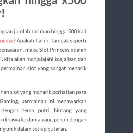
!
kan jumlah taruhan hingga 500 kali
rincess
? Apakah hal ini tampak seperti
enasaran, maka Slot Princess adalah
i, kita akan menjelajahi keajaiban dan
permainan slot yang sangat menarik
ainan slot yang menarik perhatian para
r Gaming, permainan ini menawarkan
 dengan tema putri bintang yang
 dibawa ke dunia yang penuh dengan
ng unik dalam setiap putaran.