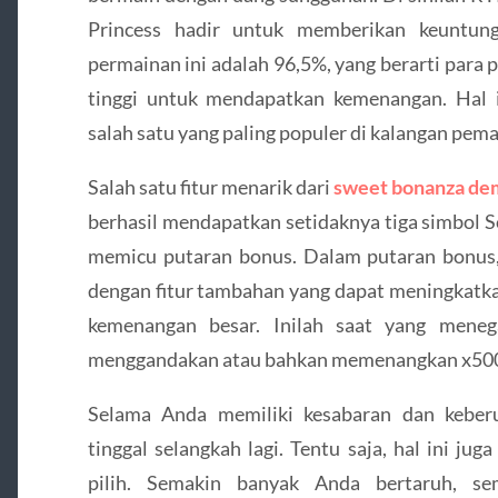
Princess hadir untuk memberikan keuntun
permainan ini adalah 96,5%, yang berarti para
tinggi untuk mendapatkan kemenangan. Hal 
salah satu yang paling populer di kalangan pemai
Salah satu fitur menarik dari
sweet bonanza de
berhasil mendapatkan setidaknya tiga simbol S
memicu putaran bonus. Dalam putaran bonus, 
dengan fitur tambahan yang dapat meningkat
kemenangan besar. Inilah saat yang meneg
menggandakan atau bahkan memenangkan x500
Selama Anda memiliki kesabaran dan keber
tinggal selangkah lagi. Tentu saja, hal ini j
pilih. Semakin banyak Anda bertaruh, s