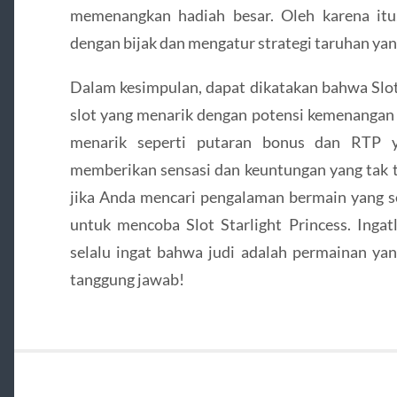
memenangkan hadiah besar. Oleh karena itu
dengan bijak dan mengatur strategi taruhan ya
Dalam kesimpulan, dapat dikatakan bahwa Slot
slot yang menarik dengan potensi kemenangan b
menarik seperti putaran bonus dan RTP y
memberikan sensasi dan keuntungan yang tak t
jika Anda mencari pengalaman bermain yang s
untuk mencoba Slot Starlight Princess. Inga
selalu ingat bahwa judi adalah permainan ya
tanggung jawab!