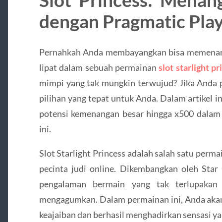
dengan Pragmatic Play
Pernahkah Anda membayangkan bisa memenang
lipat dalam sebuah permainan
slot starlight p
mimpi yang tak mungkin terwujud? Jika Anda p
pilihan yang tepat untuk Anda. Dalam artikel in
potensi kemenangan besar hingga x500 dalam 
ini.
Slot Starlight Princess adalah salah satu perm
pecinta judi online. Dikembangkan oleh Sta
pengalaman bermain yang tak terlupakan
mengagumkan. Dalam permainan ini, Anda akan
keajaiban dan berhasil menghadirkan sensasi ya