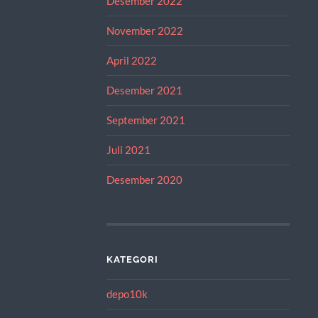
Desember 2022
November 2022
April 2022
Desember 2021
September 2021
Juli 2021
Desember 2020
KATEGORI
depo10k