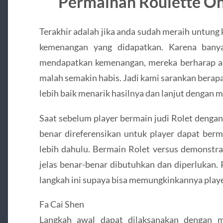
Permainan Roulette Onl
Terakhir adalah jika anda sudah meraih untung
kemenangan yang didapatkan. Karena banya
mendapatkan kemenangan, mereka berharap a
malah semakin habis. Jadi kami sarankan bera
lebih baik menarik hasilnya dan lanjut dengan m
Saat sebelum player bermain judi Rolet dengan
benar direferensikan untuk player dapat ber
lebih dahulu. Bermain Rolet versus demonstras
jelas benar-benar dibutuhkan dan diperlukan. 
langkah ini supaya bisa memungkinkannya player
Fa Cai Shen
Langkah awal dapat dilaksanakan dengan m