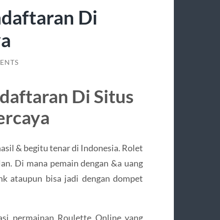
daftaran Di
ya
ENTS
daftaran Di Situs
ercaya
asil & begitu tenar di Indonesia. Rolet
lan. Di mana pemain dengan &a uang
ank ataupun bisa jadi dengan dompet
si permainan Roulette Online yang