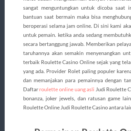
sangat menguntungkan untuk dicoba saat i
bantuan saat bermain maka bisa menghubung
beroperasi selama jam online. Di sini kami ak
untuk pemain. ketika anda sedang membutuhka
secara bertanggung jawab. Memberikan pelaya
taruhannya akan semakin menyenangkan untu
terbaik Roulette Casino Online sejak yang te
yang ada. Provider Rolet paling populer karen
dan memanjakan para pemainnya dengan tamp
Daftar
roulette online uang asli
Judi Roulette C
bonanza, joker jewels, dan ratusan game lain
Roulette Online Judi Roulette Casino antara lain