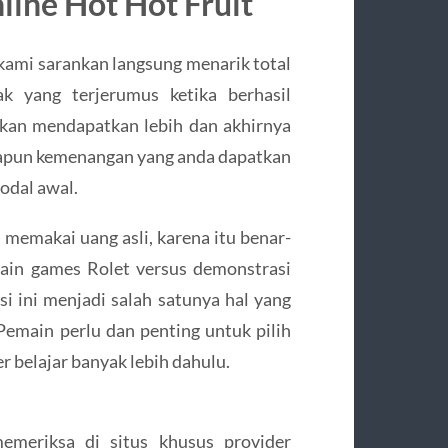
ine Hot Hot Fruit
 kami sarankan langsung menarik total
k yang terjerumus ketika berhasil
kan mendapatkan lebih dan akhirnya
papun kemenangan yang anda dapatkan
odal awal.
 memakai uang asli, karena itu benar-
main games Rolet versus demonstrasi
i ini menjadi salah satunya hal yang
Pemain perlu dan penting untuk pilih
 belajar banyak lebih dahulu.
emeriksa di situs khusus provider