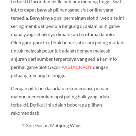
terbukti Gacor dan miliki peluang menang tinggi. Saat
ini, terdapat banyak pilihan game slot online yang
tersedia. Banyaknya opsi permainan slot di web site ini
sering membuat pemula bingung di dalam pilih game
mana yang sebaiknya dimainkan terutama dahulu.
Oleh gara-gara itu, tidak benar satu cara paling mudah
untuk melacak petunjuk adalah dengan melacak
anjuran dari sumber terpercaya yang sedia kan Info
perihal game Slot Gacor
PASJACKPOT
dengan
peluang menang tertinggi.
Dengan pilih berdasarkan rekomendasi, pemain
mampu menemukan opsi paling baik yang udah
terbukti. Berikut ini adalah beberapa pilihan
rekomendasi:
Slot Gacor: Mahjong Ways