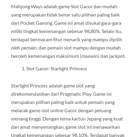
Mahjong Ways adalah game Slot Gacor dan mudah
yang merupakan tidak benar satu pilihan paling baik
dari Pocket Gaming. Game ini amat disukai gara-gara
miliki tingkat kemenangan sebesar 98,80%. Selain itu,
terdapat bermacam fitur menarik yang mampu dipilih
oleh pemain, dan pemain slot mampu dengan mudah
beroleh kemenangan maksimum (maxwin) dan jackpot.
Slot Gacor: Starlight Princess
Starlight Princess adalah game slot yang
direkomendasikan dari Pragmatic Play. Game ini
merupakan pilihan paling baik untuk pemain yang
melacak game slot online Gacor dengan peluang
menang tinggi. Dengan tema kartun Jepang yang kuat
dan amat menyenangkan, game slot ini menawarkan
tingkat kemenangan sebesar 98,10%. Terdapat banyak