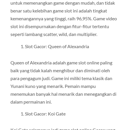
untuk memenangkan game dengan mudah, dan tidak
benar satu kelebihan game slot ini adalah tingkat
kemenangannya yang tinggi, raih 96,95%. Game video
slot ini disempurnakan dengan fitur-fitur tertentu
seperti lambang scatter, wild, dan multiplier.
Slot Gacor: Queen of Alexandria
Queen of Alexandria adalah game slot online paling
baik yang tidak kalah menghibur dan diminati oleh
para pengagum judi. Game ini miliki tema klasik dan
Yunani kuno yang menarik. Pemain mampu
menemukan banyak hal menarik dan menegangkan di
dalam permainan ini.
Slot Gacor: Koi Gate
Koi Gate selamanya jadi game slot online Gacor yang