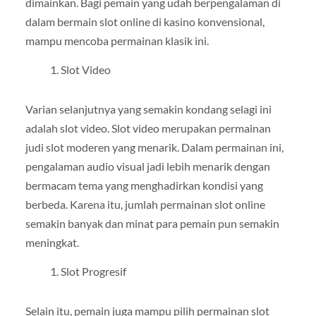
dimainkan. Bagi pemain yang udah berpengalaman di
dalam bermain slot online di kasino konvensional,
mampu mencoba permainan klasik ini.
Slot Video
Varian selanjutnya yang semakin kondang selagi ini
adalah slot video. Slot video merupakan permainan
judi slot moderen yang menarik. Dalam permainan ini,
pengalaman audio visual jadi lebih menarik dengan
bermacam tema yang menghadirkan kondisi yang
berbeda. Karena itu, jumlah permainan slot online
semakin banyak dan minat para pemain pun semakin
meningkat.
Slot Progresif
Selain itu, pemain juga mampu pilih permainan slot