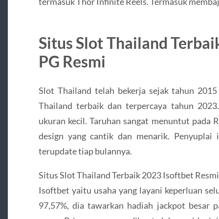
termasuk Thor Infinite Reels. Termasuk membaj
Situs Slot Thailand Terba
PG Resmi
Slot Thailand telah bekerja sejak tahun 201
Thailand terbaik dan terpercaya tahun 2023.
ukuran kecil. Taruhan sangat menuntut pada 
design yang cantik dan menarik. Penyuplai 
terupdate tiap bulannya.
Situs Slot Thailand Terbaik 2023 Isoftbet Resmi
Isoftbet yaitu usaha yang layani keperluan se
97,57%, dia tawarkan hadiah jackpot besar p