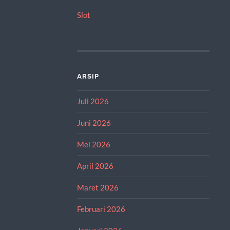
Slot
ARSIP
Juli 2026
Juni 2026
Mei 2026
April 2026
Maret 2026
Februari 2026