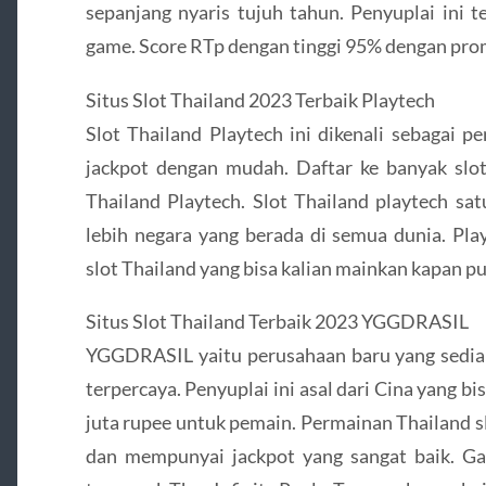
sepanjang nyaris tujuh tahun. Penyuplai ini 
game. Score RTp dengan tinggi 95% dengan pro
Situs Slot Thailand 2023 Terbaik Playtech
Slot Thailand Playtech ini dikenali sebagai p
jackpot dengan mudah. Daftar ke banyak slo
Thailand Playtech. Slot Thailand playtech sa
lebih negara yang berada di semua dunia. Pl
slot Thailand yang bisa kalian mainkan kapan pu
Situs Slot Thailand Terbaik 2023 YGGDRASIL
YGGDRASIL yaitu perusahaan baru yang sediak
terpercaya. Penyuplai ini asal dari Cina yang b
juta rupee untuk pemain. Permainan Thailand s
dan mempunyai jackpot yang sangat baik. G