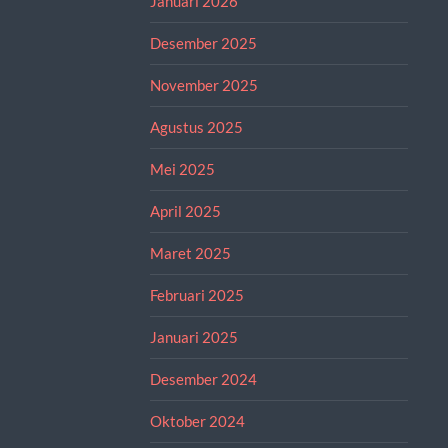
Januari 2026
Desember 2025
November 2025
Agustus 2025
Mei 2025
April 2025
Maret 2025
Februari 2025
Januari 2025
Desember 2024
Oktober 2024