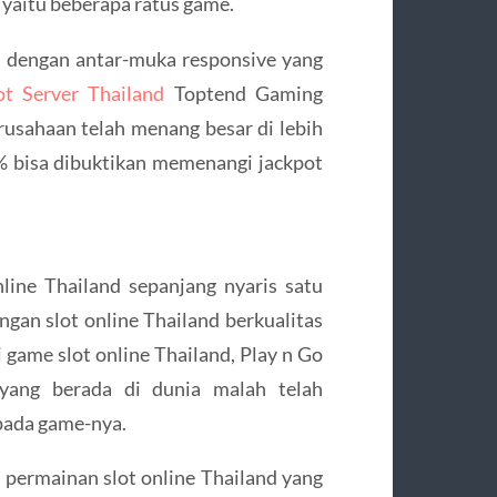
 yaitu beberapa ratus game.
d dengan antar-muka responsive yang
ot Server Thailand
Toptend Gaming
rusahaan telah menang besar di lebih
% bisa dibuktikan memenangi jackpot
line Thailand sepanjang nyaris satu
gan slot online Thailand berkualitas
 game slot online Thailand, Play n Go
yang berada di dunia malah telah
pada game-nya.
s permainan slot online Thailand yang