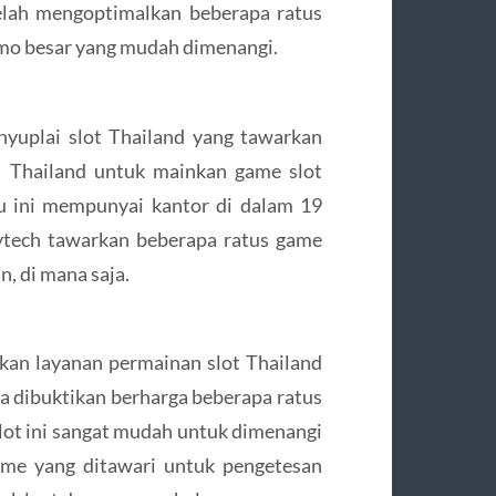
telah mengoptimalkan beberapa ratus
mo besar yang mudah dimenangi.
enyuplai slot Thailand yang tawarkan
t Thailand untuk mainkan game slot
tu ini mempunyai kantor di dalam 19
aytech tawarkan beberapa ratus game
n, di mana saja.
an layanan permainan slot Thailand
isa dibuktikan berharga beberapa ratus
lot ini sangat mudah untuk dimenangi
ame yang ditawari untuk pengetesan