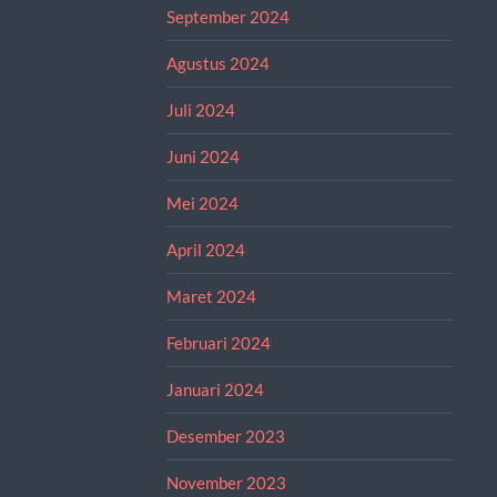
September 2024
Agustus 2024
Juli 2024
Juni 2024
Mei 2024
April 2024
Maret 2024
Februari 2024
Januari 2024
Desember 2023
November 2023