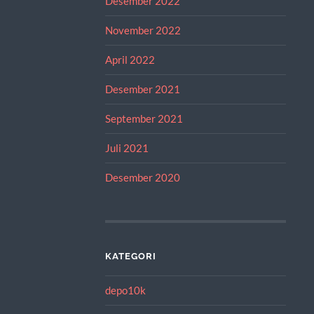
Desember 2022
November 2022
April 2022
Desember 2021
September 2021
Juli 2021
Desember 2020
KATEGORI
depo10k