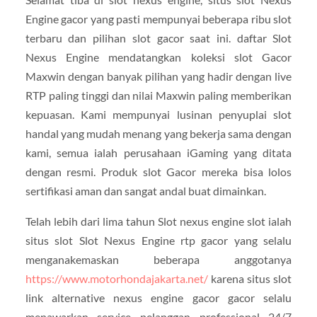
Engine gacor yang pasti mempunyai beberapa ribu slot
terbaru dan pilihan slot gacor saat ini. daftar Slot
Nexus Engine mendatangkan koleksi slot Gacor
Maxwin dengan banyak pilihan yang hadir dengan live
RTP paling tinggi dan nilai Maxwin paling memberikan
kepuasan. Kami mempunyai lusinan penyuplai slot
handal yang mudah menang yang bekerja sama dengan
kami, semua ialah perusahaan iGaming yang ditata
dengan resmi. Produk slot Gacor mereka bisa lolos
sertifikasi aman dan sangat andal buat dimainkan.
Telah lebih dari lima tahun Slot nexus engine slot ialah
situs slot Slot Nexus Engine rtp gacor yang selalu
menganakemaskan beberapa anggotanya
https://www.motorhondajakarta.net/
karena situs slot
link alternative nexus engine gacor gacor selalu
menawarkan service pelanggan professional 24/7