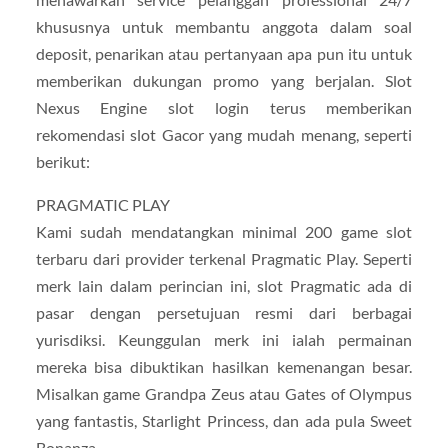
khususnya untuk membantu anggota dalam soal
deposit, penarikan atau pertanyaan apa pun itu untuk
memberikan dukungan promo yang berjalan. Slot
Nexus Engine slot login terus memberikan
rekomendasi slot Gacor yang mudah menang, seperti
berikut:
PRAGMATIC PLAY
Kami sudah mendatangkan minimal 200 game slot
terbaru dari provider terkenal Pragmatic Play. Seperti
merk lain dalam perincian ini, slot Pragmatic ada di
pasar dengan persetujuan resmi dari berbagai
yurisdiksi. Keunggulan merk ini ialah permainan
mereka bisa dibuktikan hasilkan kemenangan besar.
Misalkan game Grandpa Zeus atau Gates of Olympus
yang fantastis, Starlight Princess, dan ada pula Sweet
Bonanza.