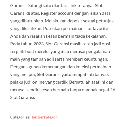
Garansi Datangi satu diantara link teranyar Slot
Garansi di atas. Register account dengan isikan data
yang dibutuhkan. Melakukan deposit sesuai petunjuk
yang dikasihkan. Putuskan permainan slot favorite
Anda dan rasakan kesan bermain tiada kekalahan.
Pada tahun 2023, Slot Garansi masih tetap jadi opsi
terpilih buat mereka yang mau merasai pengalaman
main yang tambah adil serta memberi keuntungan.
Dengan agunan kemenangan dan koleksi permainan
yang melipur, Slot Garansi yaitu tempat inti banyak
pelaku judi online yang cerdik. Bersatulah saat ini dan
merasai sendiri kesan bermain tanpa dampak negatif di
Slot Garansi.
Categories:
Tak Berkategori