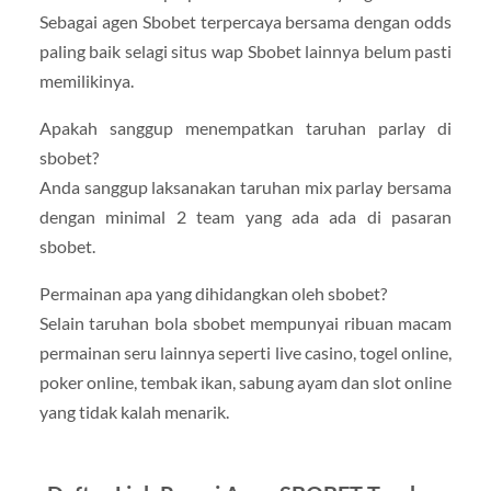
Sebagai agen Sbobet terpercaya bersama dengan odds
paling baik selagi situs wap Sbobet lainnya belum pasti
memilikinya.
Apakah sanggup menempatkan taruhan parlay di
sbobet?
Anda sanggup laksanakan taruhan mix parlay bersama
dengan minimal 2 team yang ada ada di pasaran
sbobet.
Permainan apa yang dihidangkan oleh sbobet?
Selain taruhan bola sbobet mempunyai ribuan macam
permainan seru lainnya seperti live casino, togel online,
poker online, tembak ikan, sabung ayam dan slot online
yang tidak kalah menarik.