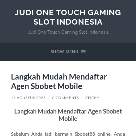
JUDI ONE TOUCH GAMING
SLOT INDONESIA
Judi One Touch Gaming Slot Indonesia
SHOW MENU
Langkah Mudah Mendaftar
Agen Sbobet Mobile
13 AGUSTUS 2023
/
0 COMMENTS
/
STICKY
Langkah Mudah Mendaftar Agen Sbobet
Mobile
Sebelum Anda jadi bermain Sbobet88 online, Anda