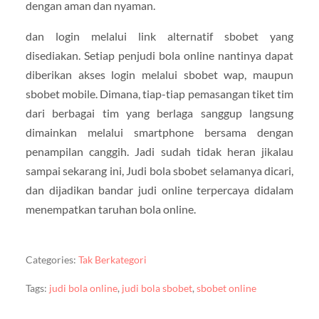
dengan aman dan nyaman.
dan login melalui link alternatif sbobet yang
disediakan. Setiap penjudi bola online nantinya dapat
diberikan akses login melalui sbobet wap, maupun
sbobet mobile. Dimana, tiap-tiap pemasangan tiket tim
dari berbagai tim yang berlaga sanggup langsung
dimainkan melalui smartphone bersama dengan
penampilan canggih. Jadi sudah tidak heran jikalau
sampai sekarang ini, Judi bola sbobet selamanya dicari,
dan dijadikan bandar judi online terpercaya didalam
menempatkan taruhan bola online.
Categories:
Tak Berkategori
Tags:
judi bola online
,
judi bola sbobet
,
sbobet online