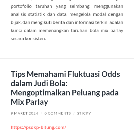
portofolio taruhan yang seimbang, menggunakan
analisis statistik dan data, mengelola modal dengan
bijak, dan mengikuti berita dan informasi terkini adalah
kunci dalam memenangkan taruhan bola mix parlay
secara konsisten.
Tips Memahami Fluktuasi Odds
dalam Judi Bola:
Mengoptimalkan Peluang pada
Mix Parlay
9 MARET 2024
/
0 COMMENTS
/
STICKY
https://psdkp-bitung.com/