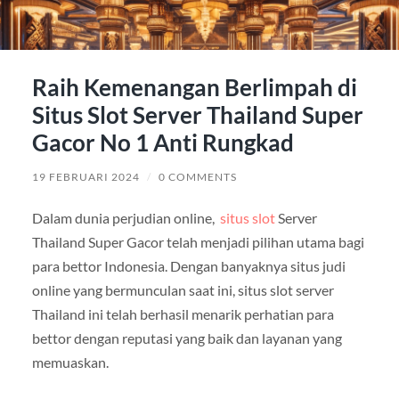
Raih Kemenangan Berlimpah di
Situs Slot Server Thailand Super
Gacor No 1 Anti Rungkad
19 FEBRUARI 2024
/
0 COMMENTS
Dalam dunia perjudian online,
situs slot
Server
Thailand Super Gacor telah menjadi pilihan utama bagi
para bettor Indonesia. Dengan banyaknya situs judi
online yang bermunculan saat ini, situs slot server
Thailand ini telah berhasil menarik perhatian para
bettor dengan reputasi yang baik dan layanan yang
memuaskan.