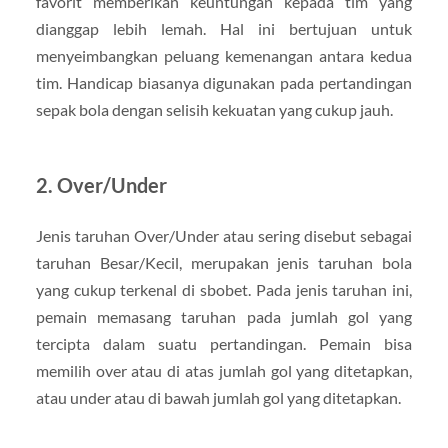
favorit memberikan keuntungan kepada tim yang
dianggap lebih lemah. Hal ini bertujuan untuk
menyeimbangkan peluang kemenangan antara kedua
tim. Handicap biasanya digunakan pada pertandingan
sepak bola dengan selisih kekuatan yang cukup jauh.
2. Over/Under
Jenis taruhan Over/Under atau sering disebut sebagai
taruhan Besar/Kecil, merupakan jenis taruhan bola
yang cukup terkenal di sbobet. Pada jenis taruhan ini,
pemain memasang taruhan pada jumlah gol yang
tercipta dalam suatu pertandingan. Pemain bisa
memilih over atau di atas jumlah gol yang ditetapkan,
atau under atau di bawah jumlah gol yang ditetapkan.