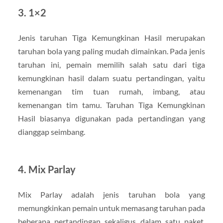
3. 1×2
Jenis taruhan Tiga Kemungkinan Hasil merupakan
taruhan bola yang paling mudah dimainkan. Pada jenis
taruhan ini, pemain memilih salah satu dari tiga
kemungkinan hasil dalam suatu pertandingan, yaitu
kemenangan tim tuan rumah, imbang, atau
kemenangan tim tamu. Taruhan Tiga Kemungkinan
Hasil biasanya digunakan pada pertandingan yang
dianggap seimbang.
4. Mix Parlay
Mix Parlay adalah jenis taruhan bola yang
memungkinkan pemain untuk memasang taruhan pada
beberapa pertandingan sekaligus dalam satu paket.