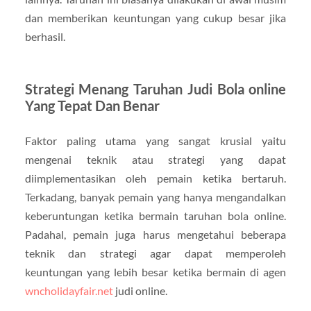
dan memberikan keuntungan yang cukup besar jika
berhasil.
Strategi Menang Taruhan Judi Bola online
Yang Tepat Dan Benar
Faktor paling utama yang sangat krusial yaitu
mengenai teknik atau strategi yang dapat
diimplementasikan oleh pemain ketika bertaruh.
Terkadang, banyak pemain yang hanya mengandalkan
keberuntungan ketika bermain taruhan bola online.
Padahal, pemain juga harus mengetahui beberapa
teknik dan strategi agar dapat memperoleh
keuntungan yang lebih besar ketika bermain di agen
wncholidayfair.net
judi online.