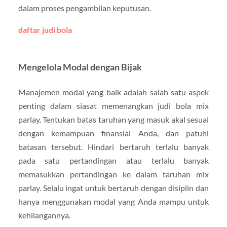
dalam proses pengambilan keputusan.
daftar judi bola
Mengelola Modal dengan Bijak
Manajemen modal yang baik adalah salah satu aspek
penting dalam siasat memenangkan judi bola mix
parlay. Tentukan batas taruhan yang masuk akal sesuai
dengan kemampuan finansial Anda, dan patuhi
batasan tersebut. Hindari bertaruh terlalu banyak
pada satu pertandingan atau terlalu banyak
memasukkan pertandingan ke dalam taruhan mix
parlay. Selalu ingat untuk bertaruh dengan disiplin dan
hanya menggunakan modal yang Anda mampu untuk
kehilangannya.