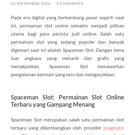
23 SEPTEMBER 2024
/
0 COMMENTS
Pada era digital yang berkembang pesat seperti saat
ini, permainan slot online semakin menjadi pilihan
utama bagi para pecinta judi online. Salah satu
permainan slot yang sedang populer dan banyak
digemari saat ini adalah Spaceman Slot. Dengan tema
luar angkasa yang menarik dan grafis yang
menakjubkan, Spaceman Slot menawarkan
pengalaman bermain yang seru dan mengasyikkan.
Spaceman Slot: Permainan Slot Online
Terbaru yang Gampang Menang
Spaceman Slot merupakan salah satu permainan slot
terbaru yang dikembangkan oleh provider
pragmatic