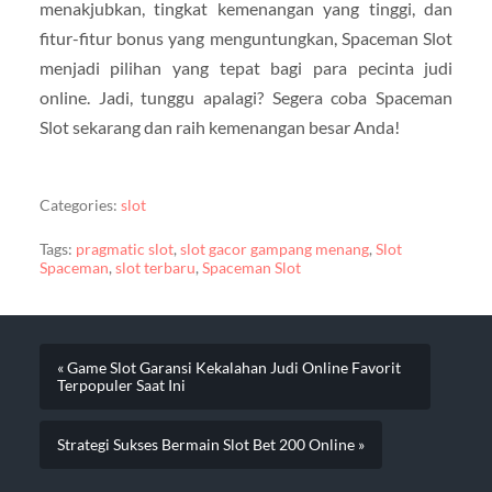
menakjubkan, tingkat kemenangan yang tinggi, dan
fitur-fitur bonus yang menguntungkan, Spaceman Slot
menjadi pilihan yang tepat bagi para pecinta judi
online. Jadi, tunggu apalagi? Segera coba Spaceman
Slot sekarang dan raih kemenangan besar Anda!
Categories:
slot
Tags:
pragmatic slot
,
slot gacor gampang menang
,
Slot
Spaceman
,
slot terbaru
,
Spaceman Slot
« Game Slot Garansi Kekalahan Judi Online Favorit
Terpopuler Saat Ini
Strategi Sukses Bermain Slot Bet 200 Online »