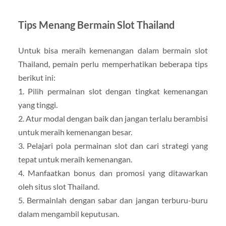
Tips Menang Bermain Slot Thailand
Untuk bisa meraih kemenangan dalam bermain slot
Thailand, pemain perlu memperhatikan beberapa tips
berikut ini:
1. Pilih permainan slot dengan tingkat kemenangan
yang tinggi.
2. Atur modal dengan baik dan jangan terlalu berambisi
untuk meraih kemenangan besar.
3. Pelajari pola permainan slot dan cari strategi yang
tepat untuk meraih kemenangan.
4. Manfaatkan bonus dan promosi yang ditawarkan
oleh situs slot Thailand.
5. Bermainlah dengan sabar dan jangan terburu-buru
dalam mengambil keputusan.