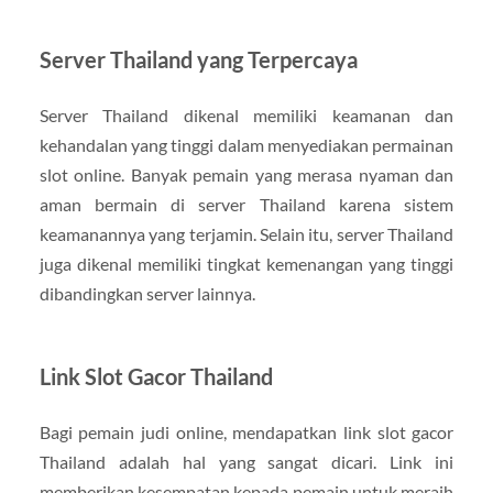
Server Thailand yang Terpercaya
Server Thailand dikenal memiliki keamanan dan
kehandalan yang tinggi dalam menyediakan permainan
slot online. Banyak pemain yang merasa nyaman dan
aman bermain di server Thailand karena sistem
keamanannya yang terjamin. Selain itu, server Thailand
juga dikenal memiliki tingkat kemenangan yang tinggi
dibandingkan server lainnya.
Link Slot Gacor Thailand
Bagi pemain judi online, mendapatkan link slot gacor
Thailand adalah hal yang sangat dicari. Link ini
memberikan kesempatan kepada pemain untuk meraih