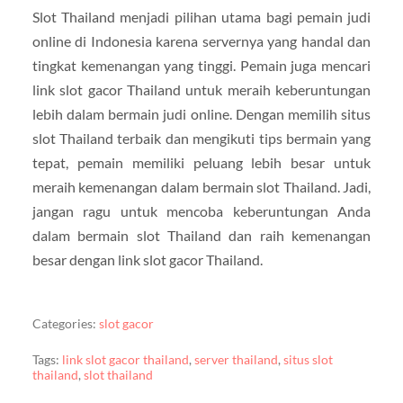
Slot Thailand menjadi pilihan utama bagi pemain judi
online di Indonesia karena servernya yang handal dan
tingkat kemenangan yang tinggi. Pemain juga mencari
link slot gacor Thailand untuk meraih keberuntungan
lebih dalam bermain judi online. Dengan memilih situs
slot Thailand terbaik dan mengikuti tips bermain yang
tepat, pemain memiliki peluang lebih besar untuk
meraih kemenangan dalam bermain slot Thailand. Jadi,
jangan ragu untuk mencoba keberuntungan Anda
dalam bermain slot Thailand dan raih kemenangan
besar dengan link slot gacor Thailand.
Categories:
slot gacor
Tags:
link slot gacor thailand
,
server thailand
,
situs slot
thailand
,
slot thailand