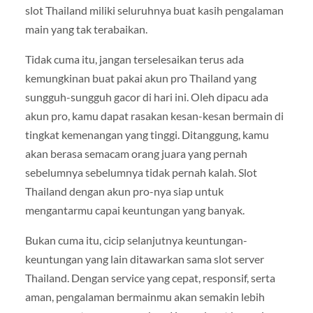
slot Thailand miliki seluruhnya buat kasih pengalaman
main yang tak terabaikan.
Tidak cuma itu, jangan terselesaikan terus ada
kemungkinan buat pakai akun pro Thailand yang
sungguh-sungguh gacor di hari ini. Oleh dipacu ada
akun pro, kamu dapat rasakan kesan-kesan bermain di
tingkat kemenangan yang tinggi. Ditanggung, kamu
akan berasa semacam orang juara yang pernah
sebelumnya sebelumnya tidak pernah kalah. Slot
Thailand dengan akun pro-nya siap untuk
mengantarmu capai keuntungan yang banyak.
Bukan cuma itu, cicip selanjutnya keuntungan-
keuntungan yang lain ditawarkan sama slot server
Thailand. Dengan service yang cepat, responsif, serta
aman, pengalaman bermainmu akan semakin lebih