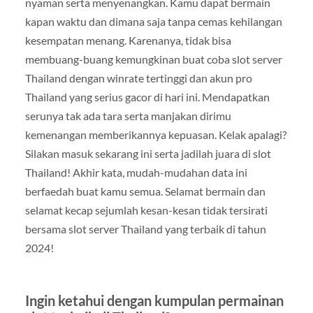
nyaman serta menyenangkan. Kamu dapat bermain
kapan waktu dan dimana saja tanpa cemas kehilangan
kesempatan menang. Karenanya, tidak bisa
membuang-buang kemungkinan buat coba slot server
Thailand dengan winrate tertinggi dan akun pro
Thailand yang serius gacor di hari ini. Mendapatkan
serunya tak ada tara serta manjakan dirimu
kemenangan memberikannya kepuasan. Kelak apalagi?
Silakan masuk sekarang ini serta jadilah juara di slot
Thailand! Akhir kata, mudah-mudahan data ini
berfaedah buat kamu semua. Selamat bermain dan
selamat kecap sejumlah kesan-kesan tidak tersirati
bersama slot server Thailand yang terbaik di tahun
2024!
Ingin ketahui dengan kumpulan permainan