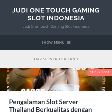
JUDI ONE TOUCH GAMING
SLOT INDONESIA
Judi One Touch Gaming Slot Indonesia
SHOW MENU
TAG:
SERVER THAILAND
STICKY POST
Pengalaman Slot Server
Thailand Berkualitas dengan