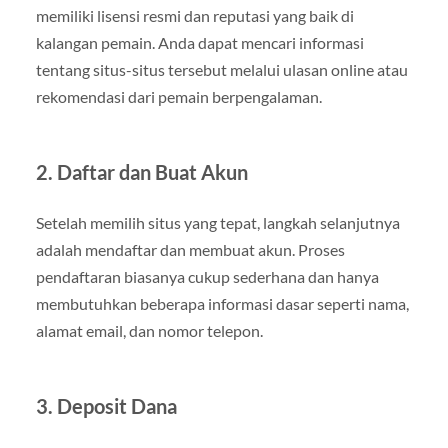
memiliki lisensi resmi dan reputasi yang baik di
kalangan pemain. Anda dapat mencari informasi
tentang situs-situs tersebut melalui ulasan online atau
rekomendasi dari pemain berpengalaman.
2. Daftar dan Buat Akun
Setelah memilih situs yang tepat, langkah selanjutnya
adalah mendaftar dan membuat akun. Proses
pendaftaran biasanya cukup sederhana dan hanya
membutuhkan beberapa informasi dasar seperti nama,
alamat email, dan nomor telepon.
3. Deposit Dana