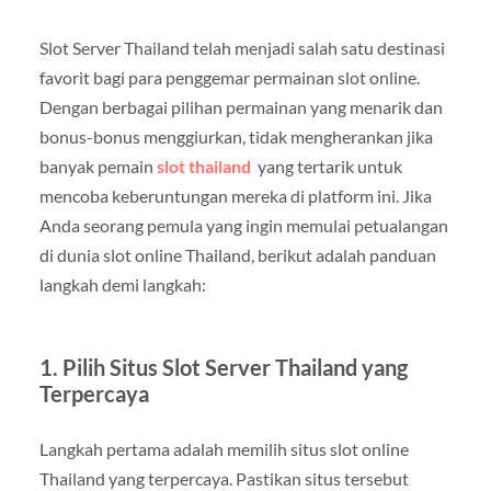
Slot Server Thailand telah menjadi salah satu destinasi
favorit bagi para penggemar permainan slot online.
Dengan berbagai pilihan permainan yang menarik dan
bonus-bonus menggiurkan, tidak mengherankan jika
banyak pemain
slot thailand
yang tertarik untuk
mencoba keberuntungan mereka di platform ini. Jika
Anda seorang pemula yang ingin memulai petualangan
di dunia slot online Thailand, berikut adalah panduan
langkah demi langkah:
1. Pilih Situs Slot Server Thailand yang
Terpercaya
Langkah pertama adalah memilih situs slot online
Thailand yang terpercaya. Pastikan situs tersebut