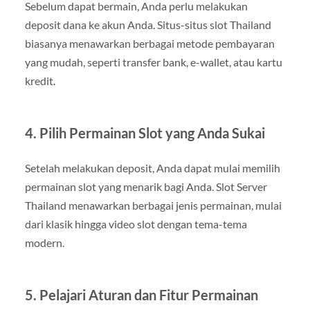
Sebelum dapat bermain, Anda perlu melakukan
deposit dana ke akun Anda. Situs-situs slot Thailand
biasanya menawarkan berbagai metode pembayaran
yang mudah, seperti transfer bank, e-wallet, atau kartu
kredit.
4. Pilih Permainan Slot yang Anda Sukai
Setelah melakukan deposit, Anda dapat mulai memilih
permainan slot yang menarik bagi Anda. Slot Server
Thailand menawarkan berbagai jenis permainan, mulai
dari klasik hingga video slot dengan tema-tema
modern.
5. Pelajari Aturan dan Fitur Permainan