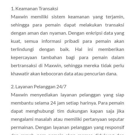
1. Keamanan Transaksi
Maxwin memiliki sistem keamanan yang terjamin,
sehingga para pemain dapat melakukan transaksi
dengan aman dan nyaman. Dengan enkripsi data yang
kuat, semua informasi pribadi para pemain akan
terlindungi dengan baik. Hal ini memberikan
kepercayaan tambahan bagi para pemain dalam
bertransaksi di Maxwin, sehingga mereka tidak perlu
khawatir akan kebocoran data atau pencurian dana.
2. Layanan Pelanggan 24/7
Maxwin menyediakan layanan pelanggan yang siap
membantu selama 24 jam setiap harinya. Para pemain
dapat menghubungi tim dukungan kapan saja jika
mengalami masalah atau memiliki pertanyaan seputar
permainan. Dengan layanan pelanggan yang responsif