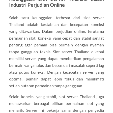
Industri Perjudian Online
Salah satu keunggulan terbesar dari slot server
Thailand adalah kestabilan dan kecepatan koneksi
yang ditawarkan. Dalam perjudian online, terutama
permainan slot, koneksi yang cepat dan stabil sangat
penting agar pemain bisa bermain dengan nyaman
tanpa gangguan teknis. Slot server Thailand dikenal
memiliki server yang dapat memberikan pengalaman
bermain yang mulus dan bebas dari masalah seperti lag
atau putus koneksi. Dengan kecepatan server yang
optimal, pemain dapat lebih fokus dan menikmati
setiap putaran permainan tanpa gangguan.
Selain koneksi yang stabil, slot server Thailand juga
menawarkan berbagai pilihan permainan slot yang
menarik. Server ini bekerja sama dengan penyedia