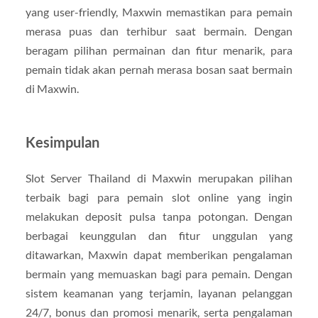
yang user-friendly, Maxwin memastikan para pemain
merasa puas dan terhibur saat bermain. Dengan
beragam pilihan permainan dan fitur menarik, para
pemain tidak akan pernah merasa bosan saat bermain
di Maxwin.
Kesimpulan
Slot Server Thailand di Maxwin merupakan pilihan
terbaik bagi para pemain slot online yang ingin
melakukan deposit pulsa tanpa potongan. Dengan
berbagai keunggulan dan fitur unggulan yang
ditawarkan, Maxwin dapat memberikan pengalaman
bermain yang memuaskan bagi para pemain. Dengan
sistem keamanan yang terjamin, layanan pelanggan
24/7, bonus dan promosi menarik, serta pengalaman