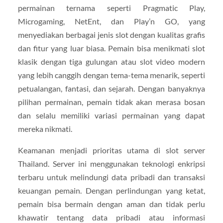
permainan ternama seperti Pragmatic Play,
Microgaming, NetEnt, dan Play’n GO, yang
menyediakan berbagai jenis slot dengan kualitas grafis
dan fitur yang luar biasa. Pemain bisa menikmati slot
klasik dengan tiga gulungan atau slot video modern
yang lebih canggih dengan tema-tema menarik, seperti
petualangan, fantasi, dan sejarah. Dengan banyaknya
pilihan permainan, pemain tidak akan merasa bosan
dan selalu memiliki variasi permainan yang dapat
mereka nikmati.
Keamanan menjadi prioritas utama di slot server
Thailand. Server ini menggunakan teknologi enkripsi
terbaru untuk melindungi data pribadi dan transaksi
keuangan pemain. Dengan perlindungan yang ketat,
pemain bisa bermain dengan aman dan tidak perlu
khawatir tentang data pribadi atau informasi