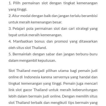
1. Pilih permainan slot dengan tingkat kemenangan
yang tinggi.
2. Atur modal dengan baik dan jangan terlalu berambisi
untuk meraih kemenangan besar.
3. Pelajari pola permainan slot dan cari strategi yang
tepat untuk meraih kemenangan.
4. Manfaatkan bonus dan promosi yang ditawarkan
oleh situs slot Thailand.
5. Bermainlah dengan sabar dan jangan terburu-buru
dalam mengambil keputusan.
Slot Thailand menjadi pilihan utama bagi pemain judi
online di Indonesia karena servernya yang handal dan
tingkat kemenangan yang tinggi. Pemain juga mencari
link slot gacor Thailand untuk meraih keberuntungan
lebih dalam bermain judi online. Dengan memilih situs
slot Thailand terbaik dan mengikuti tips bermain yang