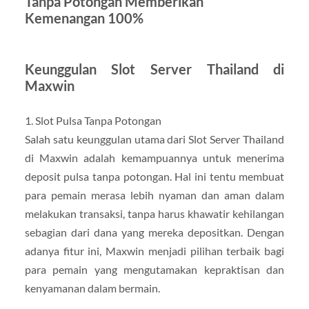
Tanpa Potongan Memberikan
Kemenangan 100%
Keunggulan Slot Server Thailand di
Maxwin
1. Slot Pulsa Tanpa Potongan
Salah satu keunggulan utama dari Slot Server Thailand
di Maxwin adalah kemampuannya untuk menerima
deposit pulsa tanpa potongan. Hal ini tentu membuat
para pemain merasa lebih nyaman dan aman dalam
melakukan transaksi, tanpa harus khawatir kehilangan
sebagian dari dana yang mereka depositkan. Dengan
adanya fitur ini, Maxwin menjadi pilihan terbaik bagi
para pemain yang mengutamakan kepraktisan dan
kenyamanan dalam bermain.