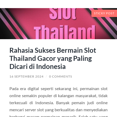
STICKY POST
Rahasia Sukses Bermain Slot
Thailand Gacor yang Paling
Dicari di Indonesia
16 SEPTEMBER 2024
/
0 COMMENTS
Pada era digital seperti sekarang ini, permainan slot
online semakin populer di kalangan masyarakat, tidak
terkecuali di Indonesia. Banyak pemain judi online
mencari server slot yang berkualitas dan menyediakan
berbagai macam permainan menarik. Salah satu yang