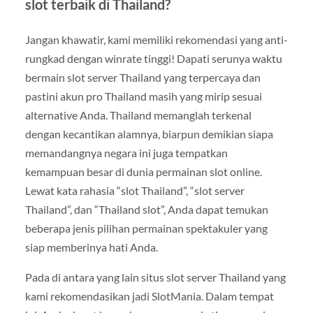
slot terbaik di Thailand?
Jangan khawatir, kami memiliki rekomendasi yang anti-
rungkad dengan winrate tinggi! Dapati serunya waktu
bermain slot server Thailand yang terpercaya dan
pastini akun pro Thailand masih yang mirip sesuai
alternative Anda. Thailand memanglah terkenal
dengan kecantikan alamnya, biarpun demikian siapa
memandangnya negara ini juga tempatkan
kemampuan besar di dunia permainan slot online.
Lewat kata rahasia “slot Thailand”, “slot server
Thailand”, dan “Thailand slot”, Anda dapat temukan
beberapa jenis pilihan permainan spektakuler yang
siap memberinya hati Anda.
Pada di antara yang lain situs slot server Thailand yang
kami rekomendasikan jadi SlotMania. Dalam tempat