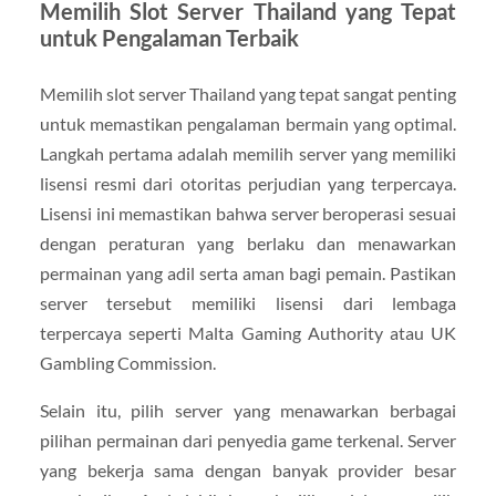
Memilih Slot Server Thailand yang Tepat
untuk Pengalaman Terbaik
Memilih slot server Thailand yang tepat sangat penting
untuk memastikan pengalaman bermain yang optimal.
Langkah pertama adalah memilih server yang memiliki
lisensi resmi dari otoritas perjudian yang terpercaya.
Lisensi ini memastikan bahwa server beroperasi sesuai
dengan peraturan yang berlaku dan menawarkan
permainan yang adil serta aman bagi pemain. Pastikan
server tersebut memiliki lisensi dari lembaga
terpercaya seperti Malta Gaming Authority atau UK
Gambling Commission.
Selain itu, pilih server yang menawarkan berbagai
pilihan permainan dari penyedia game terkenal. Server
yang bekerja sama dengan banyak provider besar