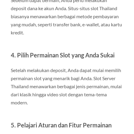
Sebelum dapat bermain, Anda perlu melakukan
deposit dana ke akun Anda. Situs-situs slot Thailand
biasanya menawarkan berbagai metode pembayaran
yang mudah, seperti transfer bank, e-wallet, atau kartu
kredit.
4. Pilih Permainan Slot yang Anda Sukai
Setelah melakukan deposit, Anda dapat mulai memilih
permainan slot yang menarik bagi Anda. Slot Server
Thailand menawarkan berbagai jenis permainan, mulai
dari klasik hingga video slot dengan tema-tema
modern.
5. Pelajari Aturan dan Fitur Permainan