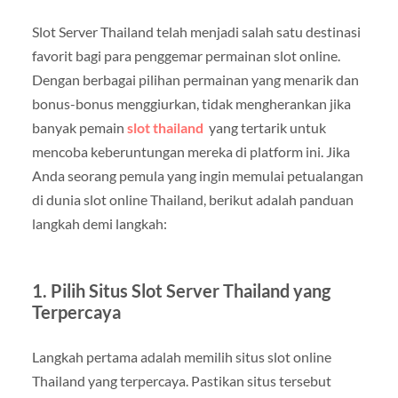
Slot Server Thailand telah menjadi salah satu destinasi
favorit bagi para penggemar permainan slot online.
Dengan berbagai pilihan permainan yang menarik dan
bonus-bonus menggiurkan, tidak mengherankan jika
banyak pemain
slot thailand
yang tertarik untuk
mencoba keberuntungan mereka di platform ini. Jika
Anda seorang pemula yang ingin memulai petualangan
di dunia slot online Thailand, berikut adalah panduan
langkah demi langkah:
1. Pilih Situs Slot Server Thailand yang
Terpercaya
Langkah pertama adalah memilih situs slot online
Thailand yang terpercaya. Pastikan situs tersebut