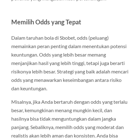
Memilih Odds yang Tepat
Dalam taruhan bola di Sbobet, odds (peluang)
memainkan peran penting dalam menentukan potensi
keuntungan. Odds yang lebih besar memang
menjanjikan hasil yang lebih tinggi, tetapi juga berarti
risikonya lebih besar. Strategi yang baik adalah mencari
odds yang menawarkan keseimbangan antara risiko
dan keuntungan.
Misalnya, jika Anda bertaruh dengan odds yang terlalu
besar, kemungkinan menang mungkin kecil, dan
hasilnya bisa tidak menguntungkan dalam jangka
panjang. Sebaliknya, memilih odds yang moderat dan
realistis akan lebih aman dan konsisten. Anda bisa