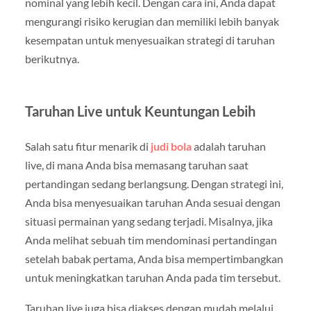
nominal yang lebih kecil. Dengan cara ini, Anda dapat
mengurangi risiko kerugian dan memiliki lebih banyak
kesempatan untuk menyesuaikan strategi di taruhan
berikutnya.
Taruhan Live untuk Keuntungan Lebih
Salah satu fitur menarik di
judi bola
adalah taruhan
live, di mana Anda bisa memasang taruhan saat
pertandingan sedang berlangsung. Dengan strategi ini,
Anda bisa menyesuaikan taruhan Anda sesuai dengan
situasi permainan yang sedang terjadi. Misalnya, jika
Anda melihat sebuah tim mendominasi pertandingan
setelah babak pertama, Anda bisa mempertimbangkan
untuk meningkatkan taruhan Anda pada tim tersebut.
Taruhan live juga bisa diakses dengan mudah melalui