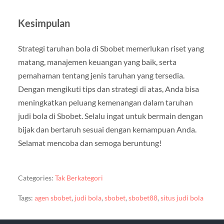
Kesimpulan
Strategi taruhan bola di Sbobet memerlukan riset yang
matang, manajemen keuangan yang baik, serta
pemahaman tentang jenis taruhan yang tersedia.
Dengan mengikuti tips dan strategi di atas, Anda bisa
meningkatkan peluang kemenangan dalam taruhan
judi bola di Sbobet. Selalu ingat untuk bermain dengan
bijak dan bertaruh sesuai dengan kemampuan Anda.
Selamat mencoba dan semoga beruntung!
Categories:
Tak Berkategori
Tags:
agen sbobet
,
judi bola
,
sbobet
,
sbobet88
,
situs judi bola