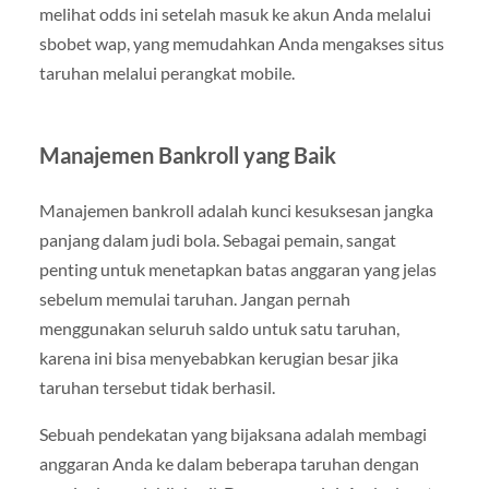
melihat odds ini setelah masuk ke akun Anda melalui
sbobet wap, yang memudahkan Anda mengakses situs
taruhan melalui perangkat mobile.
Manajemen Bankroll yang Baik
Manajemen bankroll adalah kunci kesuksesan jangka
panjang dalam judi bola. Sebagai pemain, sangat
penting untuk menetapkan batas anggaran yang jelas
sebelum memulai taruhan. Jangan pernah
menggunakan seluruh saldo untuk satu taruhan,
karena ini bisa menyebabkan kerugian besar jika
taruhan tersebut tidak berhasil.
Sebuah pendekatan yang bijaksana adalah membagi
anggaran Anda ke dalam beberapa taruhan dengan