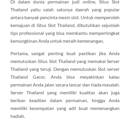
Di dalam dunia permainan judi online, Situs Slot
Thailand yaitu salah satunya daerah yang popular
antara banyak pencinta mesin slot. Untuk memperoleh
kemajuan di Situs Slot Thailand, dibutuhkan sejumlah
tips professional yang bisa membantu mempertingkat
kemungkinan Anda untuk meraih kemenangan.
Pertama, sangat penting buat pastikan jika Anda
memutuskan Situs Slot Thailand yang memakai Server
Thailand yang teruji. Dengan memutuskan Slot server
Thailand Gacor, Anda bisa meyakinkan kalau
permainan Anda jalan secara lancar dan tiada masalah.
Server Thailand yang memiliki kualitas akan juga
berikan keadilan dalam permainan, hingga Anda
memiliki kesempatan yang adil buat memenangkan
hadiah.