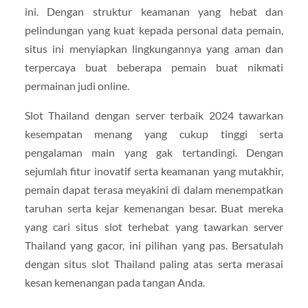
ini. Dengan struktur keamanan yang hebat dan
pelindungan yang kuat kepada personal data pemain,
situs ini menyiapkan lingkungannya yang aman dan
terpercaya buat beberapa pemain buat nikmati
permainan judi online.
Slot Thailand dengan server terbaik 2024 tawarkan
kesempatan menang yang cukup tinggi serta
pengalaman main yang gak tertandingi. Dengan
sejumlah fitur inovatif serta keamanan yang mutakhir,
pemain dapat terasa meyakini di dalam menempatkan
taruhan serta kejar kemenangan besar. Buat mereka
yang cari situs slot terhebat yang tawarkan server
Thailand yang gacor, ini pilihan yang pas. Bersatulah
dengan situs slot Thailand paling atas serta merasai
kesan kemenangan pada tangan Anda.