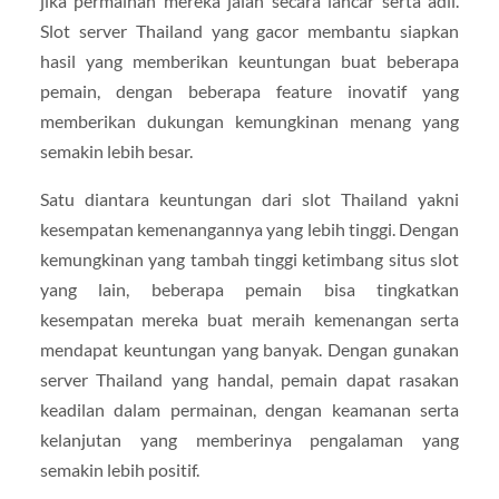
jika permainan mereka jalan secara lancar serta adil.
Slot server Thailand yang gacor membantu siapkan
hasil yang memberikan keuntungan buat beberapa
pemain, dengan beberapa feature inovatif yang
memberikan dukungan kemungkinan menang yang
semakin lebih besar.
Satu diantara keuntungan dari slot Thailand yakni
kesempatan kemenangannya yang lebih tinggi. Dengan
kemungkinan yang tambah tinggi ketimbang situs slot
yang lain, beberapa pemain bisa tingkatkan
kesempatan mereka buat meraih kemenangan serta
mendapat keuntungan yang banyak. Dengan gunakan
server Thailand yang handal, pemain dapat rasakan
keadilan dalam permainan, dengan keamanan serta
kelanjutan yang memberinya pengalaman yang
semakin lebih positif.