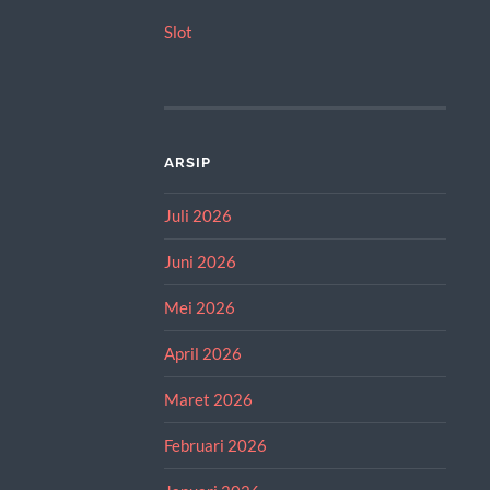
Slot
ARSIP
Juli 2026
Juni 2026
Mei 2026
April 2026
Maret 2026
Februari 2026