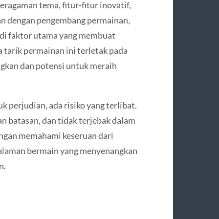
ragaman tema, fitur-fitur inovatif,
an dengan pengembang permainan,
adi faktor utama yang membuat
 tarik permainan ini terletak pada
kan dan potensi untuk meraih
 perjudian, ada risiko yang terlibat.
n batasan, dan tidak terjebak dalam
ngan memahami keseruan dari
galaman bermain yang menyenangkan
n.