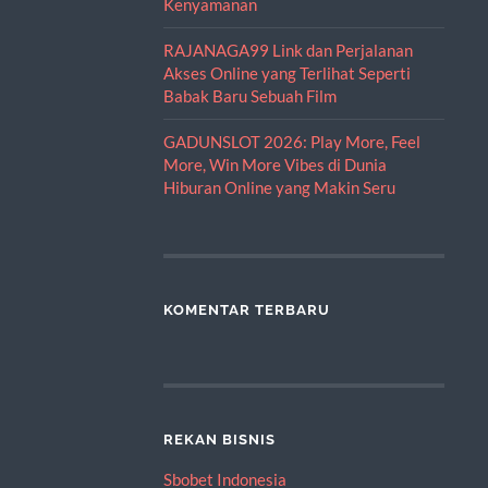
Kenyamanan
RAJANAGA99 Link dan Perjalanan
Akses Online yang Terlihat Seperti
Babak Baru Sebuah Film
GADUNSLOT 2026: Play More, Feel
More, Win More Vibes di Dunia
Hiburan Online yang Makin Seru
KOMENTAR TERBARU
REKAN BISNIS
Sbobet Indonesia