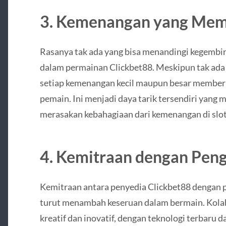
3. Kemenangan yang Me
Rasanya tak ada yang bisa menandingi kegemb
dalam permainan Clickbet88. Meskipun tak ada 
setiap kemenangan kecil maupun besar memberik
pemain. Ini menjadi daya tarik tersendiri yang
merasakan kebahagiaan dari kemenangan di slot
4. Kemitraan dengan Pe
Kemitraan antara penyedia Clickbet88 dengan
turut menambah keseruan dalam bermain. Kolab
kreatif dan inovatif, dengan teknologi terbaru 