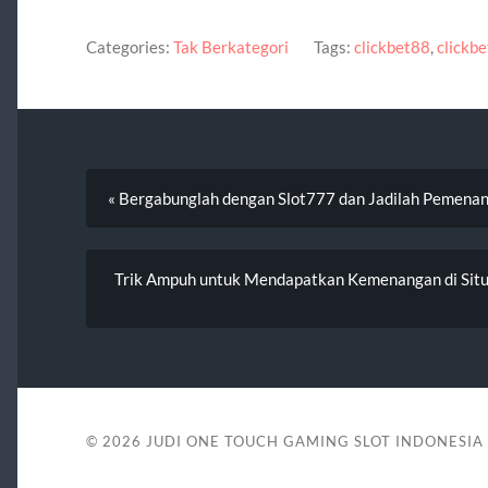
Categories:
Tak Berkategori
Tags:
clickbet88
,
clickbe
« Bergabunglah dengan Slot777 dan Jadilah Pemena
Trik Ampuh untuk Mendapatkan Kemenangan di Situ
© 2026
JUDI ONE TOUCH GAMING SLOT INDONESIA