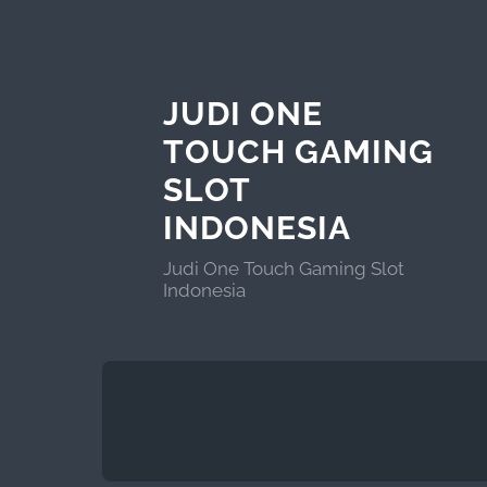
JUDI ONE
TOUCH GAMING
SLOT
INDONESIA
Judi One Touch Gaming Slot
Indonesia