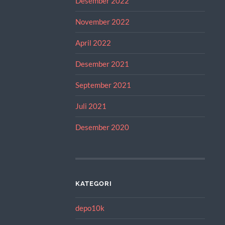
Desember 2022
November 2022
April 2022
Desember 2021
September 2021
Juli 2021
Desember 2020
KATEGORI
depo10k