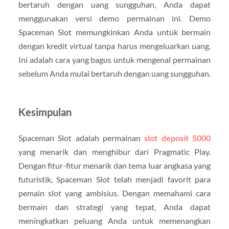
bertaruh dengan uang sungguhan, Anda dapat
menggunakan versi demo permainan ini. Demo
Spaceman Slot memungkinkan Anda untuk bermain
dengan kredit virtual tanpa harus mengeluarkan uang.
Ini adalah cara yang bagus untuk mengenal permainan
sebelum Anda mulai bertaruh dengan uang sungguhan.
Kesimpulan
Spaceman Slot adalah permainan
slot deposit 5000
yang menarik dan menghibur dari Pragmatic Play.
Dengan fitur-fitur menarik dan tema luar angkasa yang
futuristik, Spaceman Slot telah menjadi favorit para
pemain slot yang ambisius. Dengan memahami cara
bermain dan strategi yang tepat, Anda dapat
meningkatkan peluang Anda untuk memenangkan