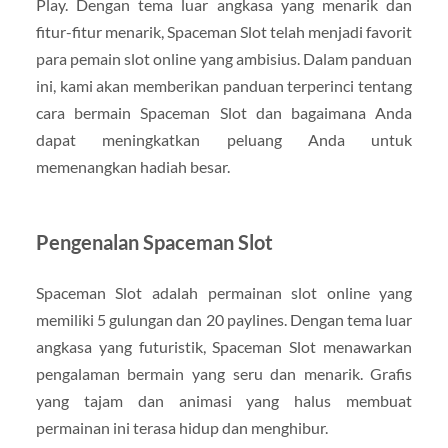
Play. Dengan tema luar angkasa yang menarik dan
fitur-fitur menarik, Spaceman Slot telah menjadi favorit
para pemain slot online yang ambisius. Dalam panduan
ini, kami akan memberikan panduan terperinci tentang
cara bermain Spaceman Slot dan bagaimana Anda
dapat meningkatkan peluang Anda untuk
memenangkan hadiah besar.
Pengenalan Spaceman Slot
Spaceman Slot adalah permainan slot online yang
memiliki 5 gulungan dan 20 paylines. Dengan tema luar
angkasa yang futuristik, Spaceman Slot menawarkan
pengalaman bermain yang seru dan menarik. Grafis
yang tajam dan animasi yang halus membuat
permainan ini terasa hidup dan menghibur.