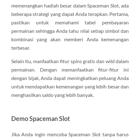
memenangkan hadiah besar dalam Spaceman Slot, ada
beberapa strategi yang dapat Anda terapkan. Pertama,
pastikan untuk memahami tabel pembayaran
permainan sehingga Anda tahu nilai setiap simbol dan
kombinasi yang akan memberi Anda kemenangan
terbesar.
Selain itu, manfaatkan fitur spins gratis dan wild dalam
permainan. Dengan memanfaatkan fitur-fitur ini
dengan bijak, Anda dapat meningkatkan peluang Anda
untuk mendapatkan kemenangan yang lebih besar dan
menghasilkan saldo yang lebih banyak.
Demo Spaceman Slot
Jika Anda ingin mencoba Spaceman Slot tanpa harus