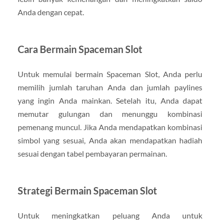
Anda dengan cepat.
Cara Bermain Spaceman Slot
Untuk memulai bermain Spaceman Slot, Anda perlu
memilih jumlah taruhan Anda dan jumlah paylines
yang ingin Anda mainkan. Setelah itu, Anda dapat
memutar gulungan dan menunggu kombinasi
pemenang muncul. Jika Anda mendapatkan kombinasi
simbol yang sesuai, Anda akan mendapatkan hadiah
sesuai dengan tabel pembayaran permainan.
Strategi Bermain Spaceman Slot
Untuk meningkatkan peluang Anda untuk