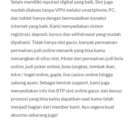
Selain memiliki reputasi digital yang baik, Slot juga
mudah diakses tanpa VPN melalui smartphone, PC,
dan tablet hanya dengan bermodalkan koneksi
internet yang baik. Kami menyediakan sistem
registrasi, deposit, bonus dan withdrawal yang mudah
dipahami. Tidak hanya slot gacor, banyak permainan-
permainan judi online menarik yang bisa kamu
menangkan di situs slot. Mulai dari permainan judi bola
online, judi poker online, bola tangkas, tembak ikan,
lotre / togel online, gaple, live casino online hingga
sabung ayam. Sebagai bentuk support, kami juga
menyediakan info live RTP slot online gacor dan bonus
promosi yang bisa kamu dapatkan saat kamu telah
menjadi bagian dari member kami. Ayo segera buat
akunmu sekarang juga!