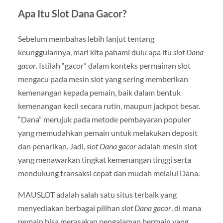
Apa Itu Slot Dana Gacor?
Sebelum membahas lebih lanjut tentang
keunggulannya, mari kita pahami dulu apa itu
slot Dana
gacor
. Istilah “gacor” dalam konteks permainan slot
mengacu pada mesin slot yang sering memberikan
kemenangan kepada pemain, baik dalam bentuk
kemenangan kecil secara rutin, maupun jackpot besar.
“Dana” merujuk pada metode pembayaran populer
yang memudahkan pemain untuk melakukan deposit
dan penarikan. Jadi,
slot Dana gacor
adalah mesin slot
yang menawarkan tingkat kemenangan tinggi serta
mendukung transaksi cepat dan mudah melalui Dana.
MAUSLOT adalah salah satu situs terbaik yang
menyediakan berbagai pilihan
slot Dana gacor
, di mana
pemain bisa merasakan pengalaman bermain yang