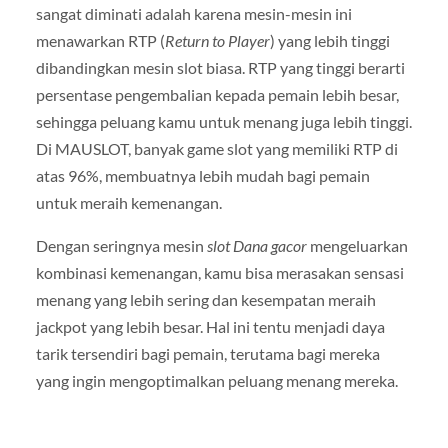
sangat diminati adalah karena mesin-mesin ini
menawarkan RTP (
Return to Player
) yang lebih tinggi
dibandingkan mesin slot biasa. RTP yang tinggi berarti
persentase pengembalian kepada pemain lebih besar,
sehingga peluang kamu untuk menang juga lebih tinggi.
Di MAUSLOT, banyak game slot yang memiliki RTP di
atas 96%, membuatnya lebih mudah bagi pemain
untuk meraih kemenangan.
Dengan seringnya mesin
slot Dana gacor
mengeluarkan
kombinasi kemenangan, kamu bisa merasakan sensasi
menang yang lebih sering dan kesempatan meraih
jackpot yang lebih besar. Hal ini tentu menjadi daya
tarik tersendiri bagi pemain, terutama bagi mereka
yang ingin mengoptimalkan peluang menang mereka.