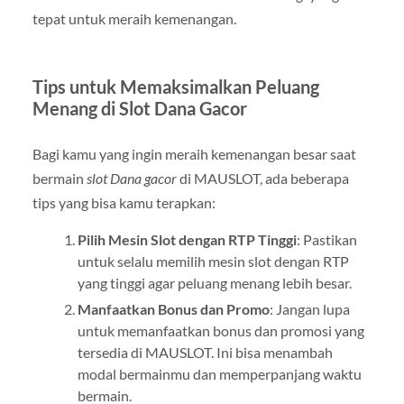
tepat untuk meraih kemenangan.
Tips untuk Memaksimalkan Peluang
Menang di Slot Dana Gacor
Bagi kamu yang ingin meraih kemenangan besar saat
bermain
slot Dana gacor
di MAUSLOT, ada beberapa
tips yang bisa kamu terapkan:
Pilih Mesin Slot dengan RTP Tinggi
: Pastikan
untuk selalu memilih mesin slot dengan RTP
yang tinggi agar peluang menang lebih besar.
Manfaatkan Bonus dan Promo
: Jangan lupa
untuk memanfaatkan bonus dan promosi yang
tersedia di MAUSLOT. Ini bisa menambah
modal bermainmu dan memperpanjang waktu
bermain.