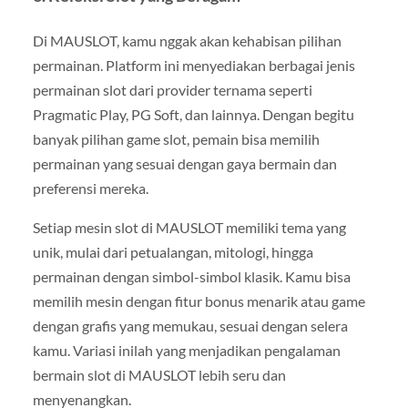
Di MAUSLOT, kamu nggak akan kehabisan pilihan
permainan. Platform ini menyediakan berbagai jenis
permainan slot dari provider ternama seperti
Pragmatic Play, PG Soft, dan lainnya. Dengan begitu
banyak pilihan game slot, pemain bisa memilih
permainan yang sesuai dengan gaya bermain dan
preferensi mereka.
Setiap mesin slot di MAUSLOT memiliki tema yang
unik, mulai dari petualangan, mitologi, hingga
permainan dengan simbol-simbol klasik. Kamu bisa
memilih mesin dengan fitur bonus menarik atau game
dengan grafis yang memukau, sesuai dengan selera
kamu. Variasi inilah yang menjadikan pengalaman
bermain slot di MAUSLOT lebih seru dan
menyenangkan.