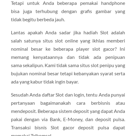
Tetapi untuk Anda beberapa pemakai handphone
bisa juga terhubung dengan grafis gambar yang
tidak begitu berbeda jauh.
Lantas apakah Anda sadar jika hadiah Slot adalah
salah satunya situs slot online yang ikhlas memberi
nominal besar ke beberapa player slot gacor? Ini
memang kenyataannya dan tidak ada penipuan
sama sekalipun. Kami tidak sama situs slot penipu yang
bujukan nominal besar tetapi kebanyakan syarat serta
ada yang kabur tidak ingin bayar.
Sesudah Anda daftar Slot dan login, tentu Anda punyai
pertanyaan bagaimanakah cara berbisnis atau
mendeposit. Beberapa sistem deposit yang dapat Anda
pakai dengan via Bank, E-Money, dan deposit pulsa.
Transaksi bisnis Slot gacor deposit pulsa dapat
memakai Telkomsel.