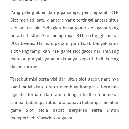
Yang paling akhir dan juga sangat penting ialah RTP
Slot menjadi satu diantara yang tertinggi antara situs
slot online lain. Sebagian besar game slot gacor yang
berada di situs Slot mempunyai RTP tertinggi sampai
90% keatas. Harus dipahami pun tidak banyak situs
slot yang tampilkan RTP game slot gacor hari ini yang
mereka punyai, yang maknanya seperti beli kucing
dalam karung.
Tersebut misi serta visi dari situs slot gacor, nantinya
kami mulai akan teratur membuat kompetisi bernama
liga slot terbaru tiap tahun dengan hadiah fenomenal
sampai beberapa ratus juta supaya beberapa member
game Slot setia dapat berperan serta untuk
memperoleh Maxwin slot gacor.