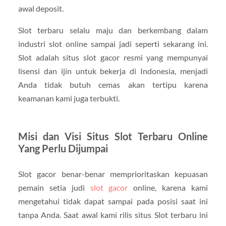
awal deposit.
Slot terbaru selalu maju dan berkembang dalam
industri slot online sampai jadi seperti sekarang ini.
Slot adalah situs slot gacor resmi yang mempunyai
lisensi dan ijin untuk bekerja di Indonesia, menjadi
Anda tidak butuh cemas akan tertipu karena
keamanan kami juga terbukti.
Misi dan Visi Situs Slot Terbaru Online
Yang Perlu Dijumpai
Slot gacor benar-benar memprioritaskan kepuasan
pemain setia judi
slot gacor
online, karena kami
mengetahui tidak dapat sampai pada posisi saat ini
tanpa Anda. Saat awal kami rilis situs Slot terbaru ini