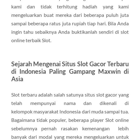
kami dan tidak terhitung hadiah yang kami
mengeluarkan buat mereka dari beberapa puluh juta
sampai beberapa ratus juta rupiah tiap hari. Bila Anda
ingin tahu sebaiknya Anda buktikanlah sendiri di slot
online terbaik Slot.
Sejarah Mengenai Situs Slot Gacor Terbaru
di Indonesia Paling Gampang Maxwin di
Asia
Slot terbaru adalah salah satunya situs slot gacor yang
telah mempunyai nama dan dikenali di
kelompok masyarakat Indonesia dari muda sampai tua.
Bagaimana tidak populer, beberapa player Slot online
sebelumnya pernah rasakan kemenangan lebih
banyak dari modal yang mereka mengeluarkan untuk