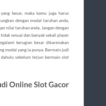
 yang besar, maka kamu juga harus
tungkan dengan modal taruhan anda,
an nilai taruhan anda. Jangan dengan
 tidak sesuai dan banyak sekali player
ngalami kerugian besar dikarenakan
ng modal yang ia punya. Bermain judi
 dahulu sebelum terjun bermain slot
di Online Slot Gacor