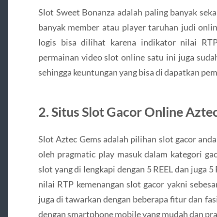
Slot Sweet Bonanza adalah paling banyak seka
banyak member atau player taruhan judi online
logis bisa dilihat karena indikator nilai R
permainan video slot online satu ini juga suda
sehingga keuntungan yang bisa di dapatkan pem
2. Situs Slot Gacor Online Azt
Slot Aztec Gems adalah pilihan slot gacor and
oleh pragmatic play masuk dalam kategori ga
slot yang di lengkapi dengan 5 REEL dan juga 5
nilai RTP kemenangan slot gacor yakni sebesar
juga di tawarkan dengan beberapa fitur dan fas
dengan smartphone mobile yang mudah dan prakt