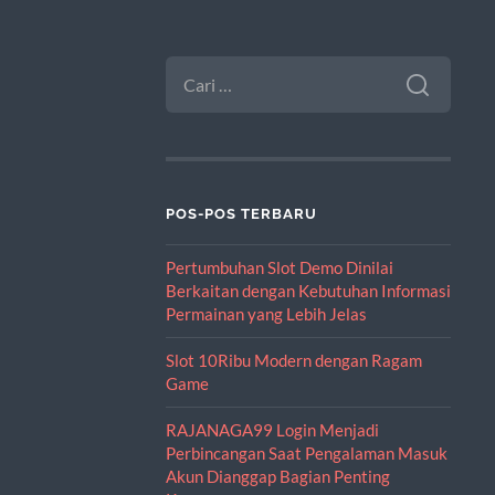
CARI
UNTUK:
POS-POS TERBARU
Pertumbuhan Slot Demo Dinilai
Berkaitan dengan Kebutuhan Informasi
Permainan yang Lebih Jelas
Slot 10Ribu Modern dengan Ragam
Game
RAJANAGA99 Login Menjadi
Perbincangan Saat Pengalaman Masuk
Akun Dianggap Bagian Penting