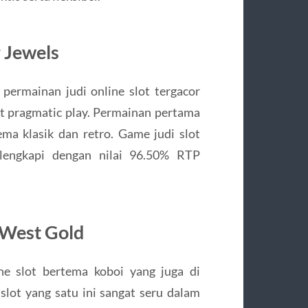
r Jewels
 permainan judi online slot tergacor
ot pragmatic play. Permainan pertama
ema klasik dan retro. Game judi slot
 lengkapi dengan nilai 96.50% RTP
d West Gold
ne slot bertema koboi yang juga di
slot yang satu ini sangat seru dalam