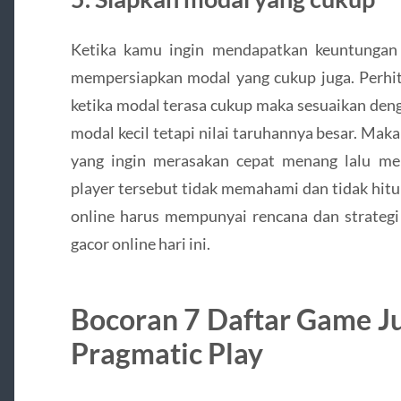
Ketika kamu ingin mendapatkan keuntungan
mempersiapkan modal yang cukup juga. Perhi
ketika modal terasa cukup maka sesuaikan deng
modal kecil tetapi nilai taruhannya besar. Maka
yang ingin merasakan cepat menang lalu me
player tersebut tidak memahami dan tidak hitu
online harus mempunyai rencana dan strategi
gacor online hari ini.
Bocoran 7 Daftar Game Ju
Pragmatic Play