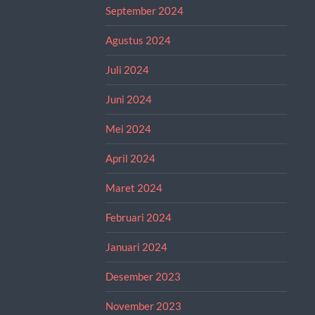
September 2024
Agustus 2024
Juli 2024
Juni 2024
Mei 2024
April 2024
Maret 2024
Februari 2024
Januari 2024
Desember 2023
November 2023