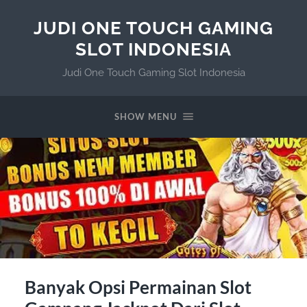
JUDI ONE TOUCH GAMING
SLOT INDONESIA
Judi One Touch Gaming Slot Indonesia
SHOW MENU
Banyak Opsi Permainan Slot