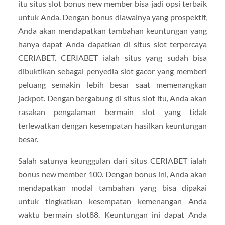
itu situs slot bonus new member bisa jadi opsi terbaik
untuk Anda. Dengan bonus diawalnya yang prospektif,
Anda akan mendapatkan tambahan keuntungan yang
hanya dapat Anda dapatkan di situs slot terpercaya
CERIABET. CERIABET ialah situs yang sudah bisa
dibuktikan sebagai penyedia slot gacor yang memberi
peluang semakin lebih besar saat memenangkan
jackpot. Dengan bergabung di situs slot itu, Anda akan
rasakan pengalaman bermain slot yang tidak
terlewatkan dengan kesempatan hasilkan keuntungan
besar.
Salah satunya keunggulan dari situs CERIABET ialah
bonus new member 100. Dengan bonus ini, Anda akan
mendapatkan modal tambahan yang bisa dipakai
untuk tingkatkan kesempatan kemenangan Anda
waktu bermain slot88. Keuntungan ini dapat Anda