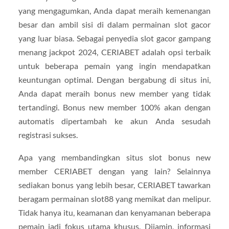
yang mengagumkan, Anda dapat meraih kemenangan
besar dan ambil sisi di dalam permainan slot gacor
yang luar biasa. Sebagai penyedia slot gacor gampang
menang jackpot 2024, CERIABET adalah opsi terbaik
untuk beberapa pemain yang ingin mendapatkan
keuntungan optimal. Dengan bergabung di situs ini,
Anda dapat meraih bonus new member yang tidak
tertandingi. Bonus new member 100% akan dengan
automatis dipertambah ke akun Anda sesudah
registrasi sukses.
Apa yang membandingkan situs slot bonus new
member CERIABET dengan yang lain? Selainnya
sediakan bonus yang lebih besar, CERIABET tawarkan
beragam permainan slot88 yang memikat dan melipur.
Tidak hanya itu, keamanan dan kenyamanan beberapa
pemain jadi fokus utama khusus. Dijamin, informasi