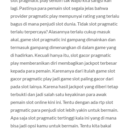
slot pragmatic play sendiri tak wajib kita sangsi kan
lagi. Pastinya para pemain slot segala jelas bahwa
provider pragmatic play mempunyai rating yang terlalu
bagus di mana penjudi slot dunia. Tidak slot pragmatic
terlalu terpercaya? Alasannya terlalu cukup masuk
akal, game slot pragmatic ini gampang dimainkan dan
termasuk gampang dimenangkan di dalam game yang
di hadirkan. Kecuali hanya itu, slot gacor pragmatic
play memberanikan diri membagikan jackpot terbesar
kepada para pemain. Karenanya dari itulah game slot
gacor pragmatic play jadi game slot paling gacor dari
pada slot lainya. Karena hasil jackpot yang diberi tetap
terbukti dan jadi salah satu keyakinan para awak
pemain slot online kini ini. Tentu dengan ada rtp slot
pragmatic para penjudi slot lebih yakin untuk bermain.
Apa saja slot pragmatic tertinggi kala ini yang di mana
bisa jadi opsi kamu untuk bermain. Tentu kita bakal