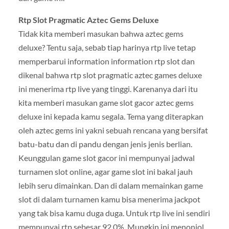
Rtp Slot Pragmatic Aztec Gems Deluxe
Tidak kita memberi masukan bahwa aztec gems
deluxe? Tentu saja, sebab tiap harinya rtp live tetap
memperbarui information information rtp slot dan
dikenal bahwa rtp slot pragmatic aztec games deluxe
ini menerima rtp live yang tinggi. Karenanya dari itu
kita memberi masukan game slot gacor aztec gems
deluxe ini kepada kamu segala. Tema yang diterapkan
oleh aztec gems ini yakni sebuah rencana yang bersifat
batu-batu dan di pandu dengan jenis jenis berlian.
Keunggulan game slot gacor ini mempunyai jadwal
turnamen slot online, agar game slot ini bakal jauh
lebih seru dimainkan. Dan di dalam memainkan game
slot di dalam turnamen kamu bisa menerima jackpot
yang tak bisa kamu duga duga. Untuk rtp live ini sendiri
mempunyai rtp sebesar 92.0%. Mungkin ini menonjol