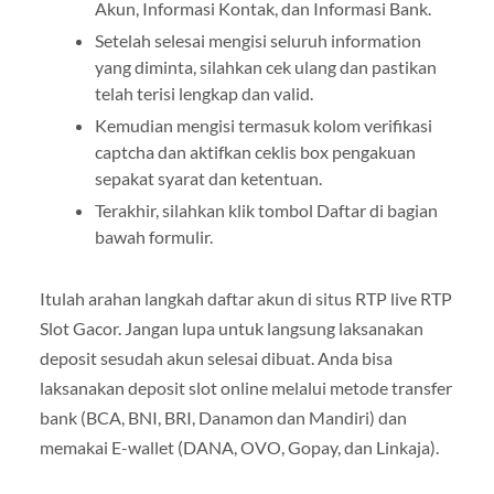
Akun, Informasi Kontak, dan Informasi Bank.
Setelah selesai mengisi seluruh information
yang diminta, silahkan cek ulang dan pastikan
telah terisi lengkap dan valid.
Kemudian mengisi termasuk kolom verifikasi
captcha dan aktifkan ceklis box pengakuan
sepakat syarat dan ketentuan.
Terakhir, silahkan klik tombol Daftar di bagian
bawah formulir.
Itulah arahan langkah daftar akun di situs RTP live RTP
Slot Gacor. Jangan lupa untuk langsung laksanakan
deposit sesudah akun selesai dibuat. Anda bisa
laksanakan deposit slot online melalui metode transfer
bank (BCA, BNI, BRI, Danamon dan Mandiri) dan
memakai E-wallet (DANA, OVO, Gopay, dan Linkaja).