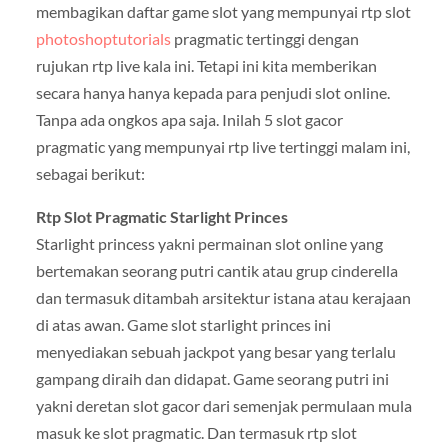
membagikan daftar game slot yang mempunyai rtp slot
photoshoptutorials
pragmatic tertinggi dengan
rujukan rtp live kala ini. Tetapi ini kita memberikan
secara hanya hanya kepada para penjudi slot online.
Tanpa ada ongkos apa saja. Inilah 5 slot gacor
pragmatic yang mempunyai rtp live tertinggi malam ini,
sebagai berikut:
Rtp Slot Pragmatic Starlight Princes
Starlight princess yakni permainan slot online yang
bertemakan seorang putri cantik atau grup cinderella
dan termasuk ditambah arsitektur istana atau kerajaan
di atas awan. Game slot starlight princes ini
menyediakan sebuah jackpot yang besar yang terlalu
gampang diraih dan didapat. Game seorang putri ini
yakni deretan slot gacor dari semenjak permulaan mula
masuk ke slot pragmatic. Dan termasuk rtp slot