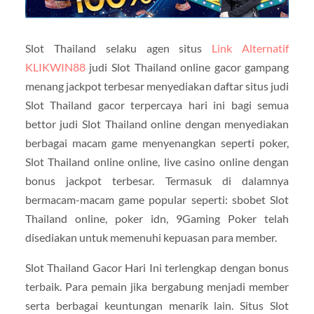
Slot Thailand selaku agen situs
Link Alternatif
KLIKWIN88
judi Slot Thailand online gacor gampang
menang jackpot terbesar menyediakan daftar situs judi
Slot Thailand gacor terpercaya hari ini bagi semua
bettor judi Slot Thailand online dengan menyediakan
berbagai macam game menyenangkan seperti poker,
Slot Thailand online online, live casino online dengan
bonus jackpot terbesar. Termasuk di dalamnya
bermacam-macam game popular seperti: sbobet Slot
Thailand online, poker idn, 9Gaming Poker telah
disediakan untuk memenuhi kepuasan para member.
Slot Thailand Gacor Hari Ini terlengkap dengan bonus
terbaik. Para pemain jika bergabung menjadi member
serta berbagai keuntungan menarik lain. Situs Slot