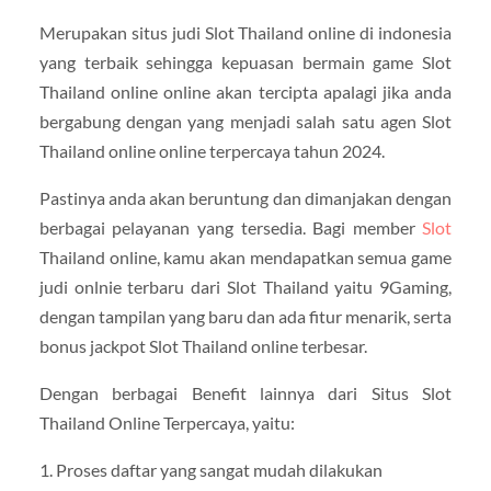
Merupakan situs judi Slot Thailand online di indonesia
yang terbaik sehingga kepuasan bermain game Slot
Thailand online online akan tercipta apalagi jika anda
bergabung dengan yang menjadi salah satu agen Slot
Thailand online online terpercaya tahun 2024.
Pastinya anda akan beruntung dan dimanjakan dengan
berbagai pelayanan yang tersedia. Bagi member
Slot
Thailand online, kamu akan mendapatkan semua game
judi onlnie terbaru dari Slot Thailand yaitu 9Gaming,
dengan tampilan yang baru dan ada fitur menarik, serta
bonus jackpot Slot Thailand online terbesar.
Dengan berbagai Benefit lainnya dari Situs Slot
Thailand Online Terpercaya, yaitu:
1. Proses daftar yang sangat mudah dilakukan