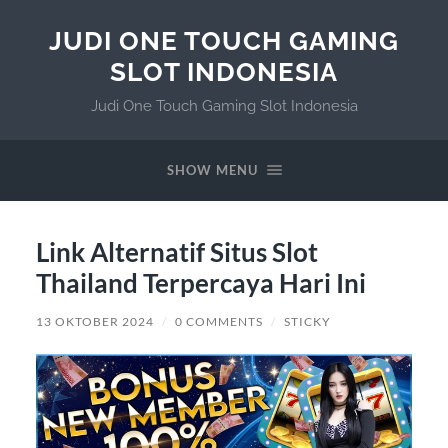
JUDI ONE TOUCH GAMING
SLOT INDONESIA
Judi One Touch Gaming Slot Indonesia
SHOW MENU
Link Alternatif Situs Slot
Thailand Terpercaya Hari Ini
13 OKTOBER 2024
/
0 COMMENTS
/
STICKY