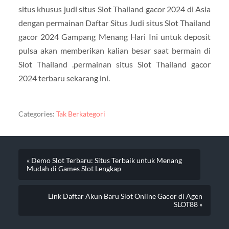
situs khusus judi situs Slot Thailand gacor 2024 di Asia
dengan permainan Daftar Situs Judi situs Slot Thailand
gacor 2024 Gampang Menang Hari Ini untuk deposit
pulsa akan memberikan kalian besar saat bermain di
Slot Thailand .permainan situs Slot Thailand gacor
2024 terbaru sekarang ini.
Categories:
Tak Berkategori
« Demo Slot Terbaru: Situs Terbaik untuk Menang
Mudah di Games Slot Lengkap
Link Daftar Akun Baru Slot Online Gacor di Agen
SLOT88 »