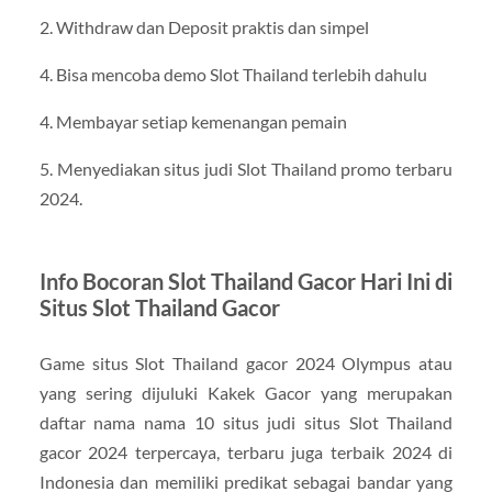
2. Withdraw dan Deposit praktis dan simpel
4. Bisa mencoba demo Slot Thailand terlebih dahulu
4. Membayar setiap kemenangan pemain
5. Menyediakan situs judi Slot Thailand promo terbaru
2024.
Info Bocoran Slot Thailand Gacor Hari Ini di
Situs Slot Thailand Gacor
Game situs Slot Thailand gacor 2024 Olympus atau
yang sering dijuluki Kakek Gacor yang merupakan
daftar nama nama 10 situs judi situs Slot Thailand
gacor 2024 terpercaya, terbaru juga terbaik 2024 di
Indonesia dan memiliki predikat sebagai bandar yang