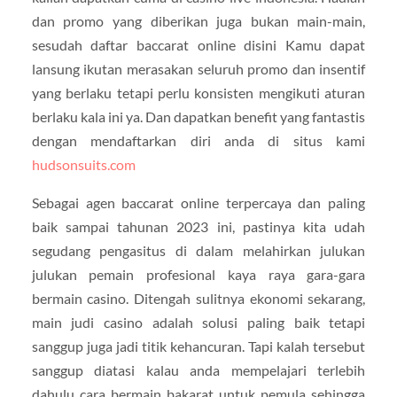
dan promo yang diberikan juga bukan main-main,
sesudah daftar baccarat online disini Kamu dapat
lansung ikutan merasakan seluruh promo dan insentif
yang berlaku tetapi perlu konsisten mengikuti aturan
berlaku kala ini ya. Dan dapatkan benefit yang fantastis
dengan mendaftarkan diri anda di situs kami
hudsonsuits.com
Sebagai agen baccarat online terpercaya dan paling
baik sampai tahunan 2023 ini, pastinya kita udah
segudang pengasitus di dalam melahirkan julukan
julukan pemain profesional kaya raya gara-gara
bermain casino. Ditengah sulitnya ekonomi sekarang,
main judi casino adalah solusi paling baik tetapi
sanggup juga jadi titik kehancuran. Tapi kalah tersebut
sanggup diatasi kalau anda mempelajari terlebih
dahulu cara bermain bakarat untuk pemula sehingga