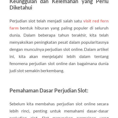
Keunggulan dan Kelemahan yang Perlu
Diketahui
Perjudian slot telah menjadi salah satu
visit red fern
farm
bentuk hiburan yang paling populer di seluruh
dunia. Dalam beberapa tahun terakhir, kita telah
menyaksikan peningkatan pesat dalam popularitasnya
dengan munculnya perjudian slot online. Dalam artikel
ini, kita akan menjelajahi lebih dalam tentang
fenomena perjudian slot online dan bagaimana dunia
judi slot semakin berkembang.
Pemahaman Dasar Perjudian Slot:
Sebelum kita membahas perjudian slot online secara
lebih rinci, penting untuk memahami dasar-dasar
perjudian slot. Slot merupakan permainan yang