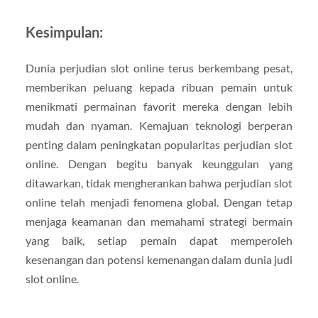
Kesimpulan:
Dunia perjudian slot online terus berkembang pesat,
memberikan peluang kepada ribuan pemain untuk
menikmati permainan favorit mereka dengan lebih
mudah dan nyaman. Kemajuan teknologi berperan
penting dalam peningkatan popularitas perjudian slot
online. Dengan begitu banyak keunggulan yang
ditawarkan, tidak mengherankan bahwa perjudian slot
online telah menjadi fenomena global. Dengan tetap
menjaga keamanan dan memahami strategi bermain
yang baik, setiap pemain dapat memperoleh
kesenangan dan potensi kemenangan dalam dunia judi
slot online.