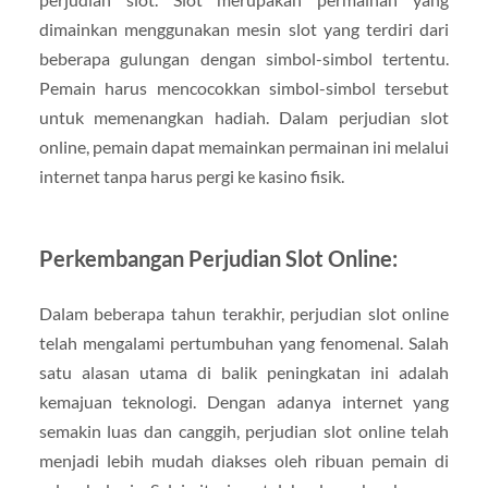
dimainkan menggunakan mesin slot yang terdiri dari
beberapa gulungan dengan simbol-simbol tertentu.
Pemain harus mencocokkan simbol-simbol tersebut
untuk memenangkan hadiah. Dalam perjudian slot
online, pemain dapat memainkan permainan ini melalui
internet tanpa harus pergi ke kasino fisik.
Perkembangan Perjudian Slot Online:
Dalam beberapa tahun terakhir, perjudian slot online
telah mengalami pertumbuhan yang fenomenal. Salah
satu alasan utama di balik peningkatan ini adalah
kemajuan teknologi. Dengan adanya internet yang
semakin luas dan canggih, perjudian slot online telah
menjadi lebih mudah diakses oleh ribuan pemain di