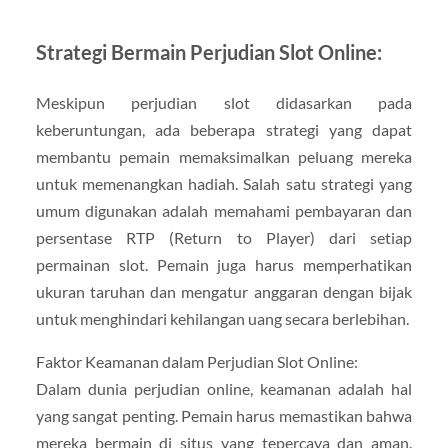
Strategi Bermain Perjudian Slot Online:
Meskipun perjudian slot didasarkan pada
keberuntungan, ada beberapa strategi yang dapat
membantu pemain memaksimalkan peluang mereka
untuk memenangkan hadiah. Salah satu strategi yang
umum digunakan adalah memahami pembayaran dan
persentase RTP (Return to Player) dari setiap
permainan slot. Pemain juga harus memperhatikan
ukuran taruhan dan mengatur anggaran dengan bijak
untuk menghindari kehilangan uang secara berlebihan.
Faktor Keamanan dalam Perjudian Slot Online:
Dalam dunia perjudian online, keamanan adalah hal
yang sangat penting. Pemain harus memastikan bahwa
mereka bermain di situs yang tepercaya dan aman.