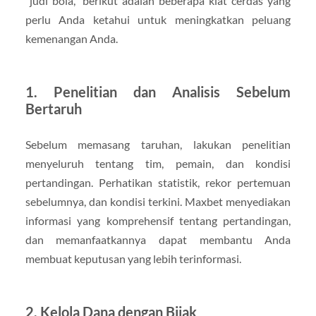
“judi bola,” berikut adalah beberapa kiat cerdas yang
perlu Anda ketahui untuk meningkatkan peluang
kemenangan Anda.
1.
Penelitian dan Analisis Sebelum
Bertaruh
Sebelum memasang taruhan, lakukan penelitian
menyeluruh tentang tim, pemain, dan kondisi
pertandingan. Perhatikan statistik, rekor pertemuan
sebelumnya, dan kondisi terkini. Maxbet menyediakan
informasi yang komprehensif tentang pertandingan,
dan memanfaatkannya dapat membantu Anda
membuat keputusan yang lebih terinformasi.
2.
Kelola Dana dengan Bijak