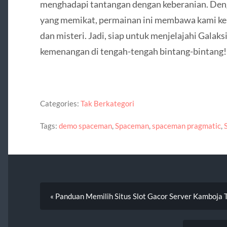
menghadapi tantangan dengan keberanian. Denga
yang memikat, permainan ini membawa kami ke 
dan misteri. Jadi, siap untuk menjelajahi Gala
kemenangan di tengah-tengah bintang-bintang!
Categories:
Tak Berkategori
Tags:
demo spaceman
,
Spaceman
,
spaceman pragmatic
,
« Panduan Memilih Situs Slot Gacor Server Kamboja 