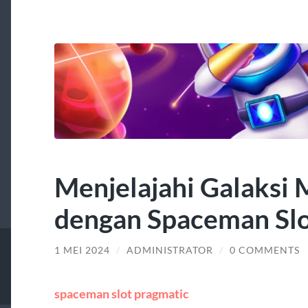
Menjelajahi Galaksi 
dengan Spaceman Sl
1 MEI 2024
/
ADMINISTRATOR
/
0 COMMENTS
spaceman slot pragmatic