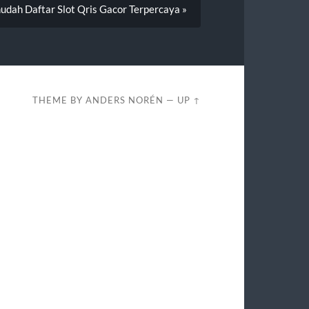
udah Daftar Slot Qris Gacor Terpercaya »
THEME BY
ANDERS NORÉN
—
UP ↑