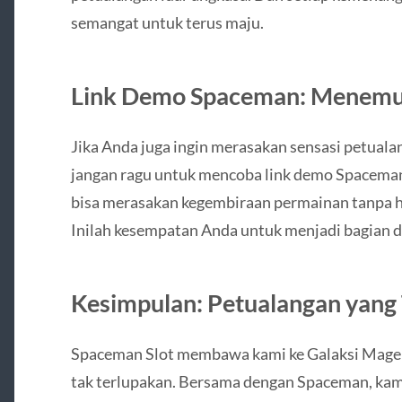
semangat untuk terus maju.
Link Demo Spaceman: Menemu
Jika Anda juga ingin merasakan sensasi petuala
jangan ragu untuk mencoba link demo Spaceman
bisa merasakan kegembiraan permainan tanpa 
Inilah kesempatan Anda untuk menjadi bagian da
Kesimpulan: Petualangan yang
Spaceman Slot membawa kami ke Galaksi Magel
tak terlupakan. Bersama dengan Spaceman, kami 