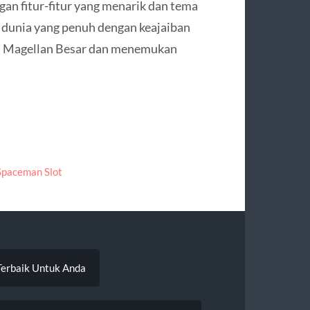
n fitur-fitur yang menarik dan tema
dunia yang penuh dengan keajaiban
ksi Magellan Besar dan menemukan
Spaceman Slot
Terbaik Untuk Anda