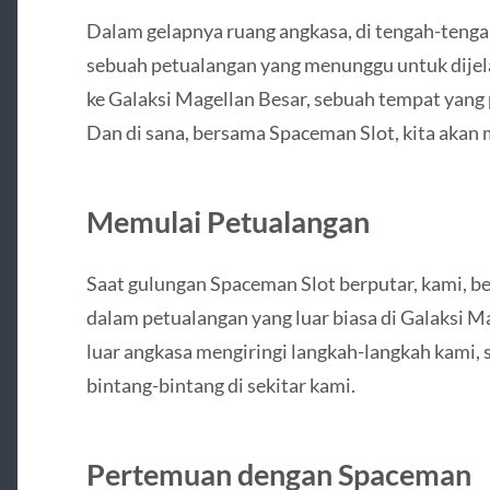
Dalam gelapnya ruang angkasa, di tengah-tenga
sebuah petualangan yang menunggu untuk dijel
ke Galaksi Magellan Besar, sebuah tempat yang 
Dan di sana, bersama Spaceman Slot, kita akan 
Memulai Petualangan
Saat gulungan Spaceman Slot berputar, kami, b
dalam petualangan yang luar biasa di Galaksi 
luar angkasa mengiringi langkah-langkah kami, 
bintang-bintang di sekitar kami.
Pertemuan dengan Spaceman