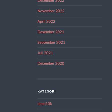
Desember 2022
November 2022
April 2022
Desember 2021
September 2021
Juli 2021
Desember 2020
KATEGORI
depo10k