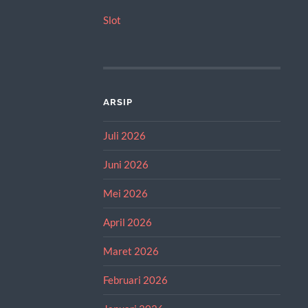
Slot
ARSIP
Juli 2026
Juni 2026
Mei 2026
April 2026
Maret 2026
Februari 2026