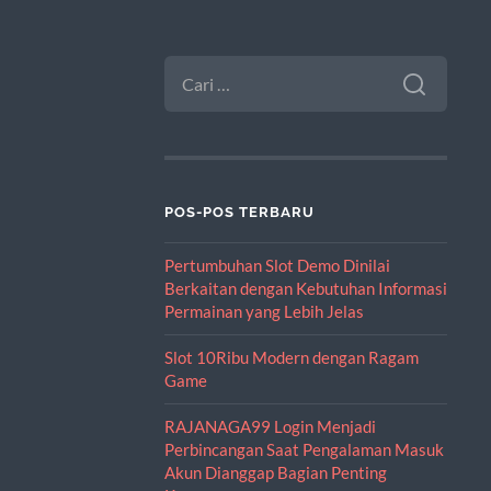
CARI
UNTUK:
POS-POS TERBARU
Pertumbuhan Slot Demo Dinilai
Berkaitan dengan Kebutuhan Informasi
Permainan yang Lebih Jelas
Slot 10Ribu Modern dengan Ragam
Game
RAJANAGA99 Login Menjadi
Perbincangan Saat Pengalaman Masuk
Akun Dianggap Bagian Penting