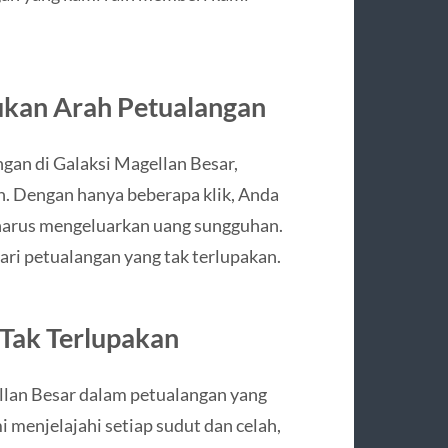
kan Arah Petualangan
ngan di Galaksi Magellan Besar,
. Dengan hanya beberapa klik, Anda
harus mengeluarkan uang sungguhan.
ri petualangan yang tak terlupakan.
 Tak Terlupakan
lan Besar dalam petualangan yang
menjelajahi setiap sudut dan celah,