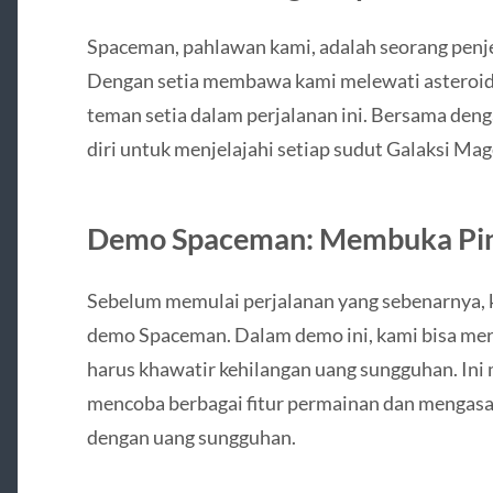
Spaceman, pahlawan kami, adalah seorang penjel
Dengan setia membawa kami melewati asteroid 
teman setia dalam perjalanan ini. Bersama den
diri untuk menjelajahi setiap sudut Galaksi Mag
Demo Spaceman: Membuka Pin
Sebelum memulai perjalanan yang sebenarnya
demo Spaceman. Dalam demo ini, kami bisa mer
harus khawatir kehilangan uang sungguhan. In
mencoba berbagai fitur permainan dan mengasa
dengan uang sungguhan.