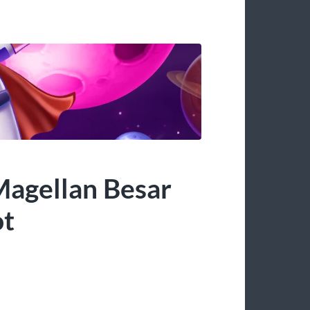
Magellan Besar
ot