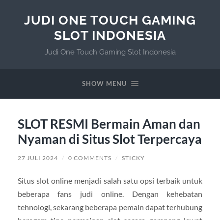
JUDI ONE TOUCH GAMING
SLOT INDONESIA
Judi One Touch Gaming Slot Indonesia
SHOW MENU
SLOT RESMI Bermain Aman dan
Nyaman di Situs Slot Terpercaya
27 JULI 2024
/
0 COMMENTS
/
STICKY
Situs slot online menjadi salah satu opsi terbaik untuk
beberapa fans judi online. Dengan kehebatan
tehnologi, sekarang beberapa pemain dapat terhubung