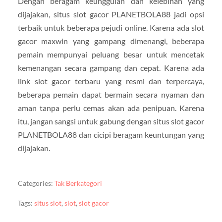
Dengan beragam keunggulan dan kelebihan yang
dijajakan, situs slot gacor PLANETBOLA88 jadi opsi
terbaik untuk beberapa pejudi online. Karena ada slot
gacor maxwin yang gampang dimenangi, beberapa
pemain mempunyai peluang besar untuk mencetak
kemenangan secara gampang dan cepat. Karena ada
link slot gacor terbaru yang resmi dan terpercaya,
beberapa pemain dapat bermain secara nyaman dan
aman tanpa perlu cemas akan ada penipuan. Karena
itu, jangan sangsi untuk gabung dengan situs slot gacor
PLANETBOLA88 dan cicipi beragam keuntungan yang
dijajakan.
Categories:
Tak Berkategori
Tags:
situs slot
,
slot
,
slot gacor