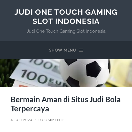
JUDI ONE TOUCH GAMING
SLOT INDONESIA
Judi One Touch Gaming Slot Indonesia
SHOW MENU
Bermain Aman di Situs Judi Bola
Terpercaya
4 JULI 2024
/
0 COMMENTS