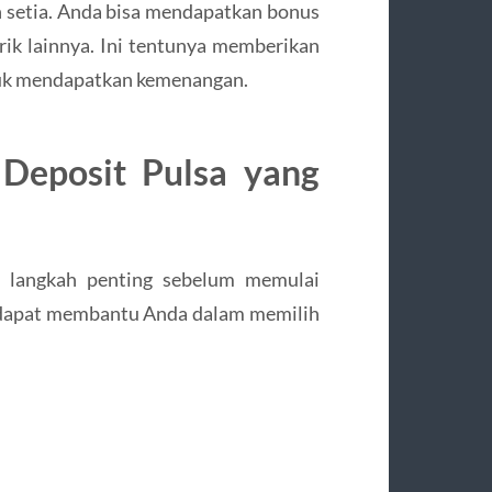
 setia. Anda bisa mendapatkan bonus
rik lainnya. Ini tentunya memberikan
tuk mendapatkan kemenangan.
 Deposit Pulsa yang
ah langkah penting sebelum memulai
g dapat membantu Anda dalam memilih