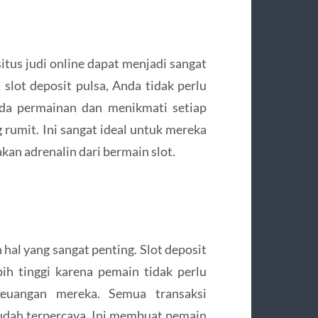
itus judi online dapat menjadi sangat
ot deposit pulsa, Anda tidak perlu
ada permainan dan menikmati setiap
umit. Ini sangat ideal untuk mereka
kan adrenalin dari bermain slot.
hal yang sangat penting. Slot deposit
h tinggi karena pemain tidak perlu
keuangan mereka. Semua transaksi
sudah terpercaya. Ini membuat pemain