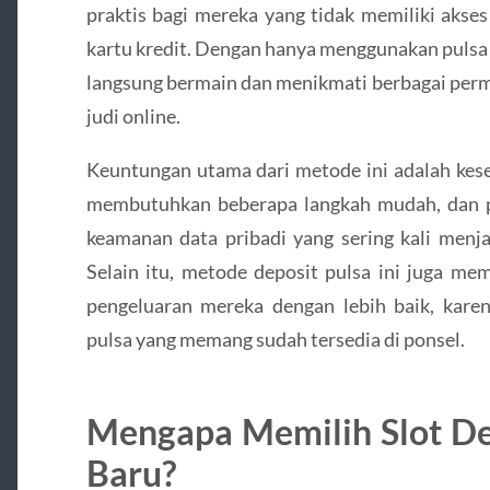
praktis bagi mereka yang tidak memiliki akse
kartu kredit. Dengan hanya menggunakan pulsa 
langsung bermain dan menikmati berbagai perma
judi online.
Keuntungan utama dari metode ini adalah kes
membutuhkan beberapa langkah mudah, dan p
keamanan data pribadi yang sering kali menja
Selain itu, metode deposit pulsa ini juga 
pengeluaran mereka dengan lebih baik, kar
pulsa yang memang sudah tersedia di ponsel.
Mengapa Memilih Slot Dep
Baru?