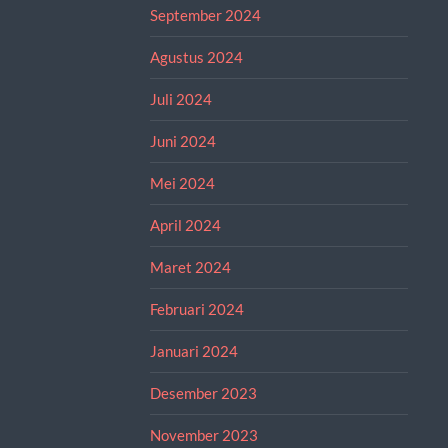
September 2024
Agustus 2024
Juli 2024
Juni 2024
Mei 2024
April 2024
Maret 2024
Februari 2024
Januari 2024
Desember 2023
November 2023