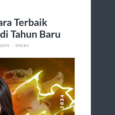
ara Terbaik
di Tahun Baru
ENTS
/
STICKY