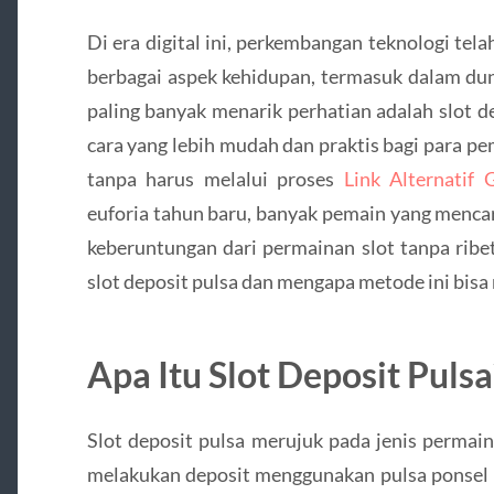
Di era digital ini, perkembangan teknologi t
berbagai aspek kehidupan, termasuk dalam duni
paling banyak menarik perhatian adalah slot 
cara yang lebih mudah dan praktis bagi para p
tanpa harus melalui proses
Link Alternati
euforia tahun baru, banyak pemain yang menca
keberuntungan dari permainan slot tanpa ribet
slot deposit pulsa dan mengapa metode ini bisa 
Apa Itu Slot Deposit Pulsa
Slot deposit pulsa merujuk pada jenis permai
melakukan deposit menggunakan pulsa ponsel m