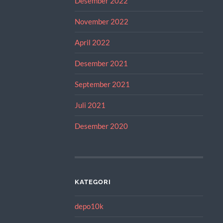
Desember 2022
November 2022
April 2022
Desember 2021
September 2021
Juli 2021
Desember 2020
KATEGORI
depo10k