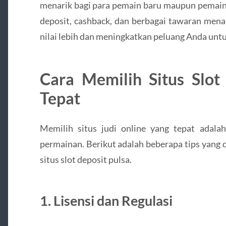
menarik bagi para pemain baru maupun pemain
deposit, cashback, dan berbagai tawaran mena
nilai lebih dan meningkatkan peluang Anda un
Cara Memilih Situs Slot
Tepat
Memilih situs judi online yang tepat adal
permainan. Berikut adalah beberapa tips yan
situs slot deposit pulsa.
1. Lisensi dan Regulasi