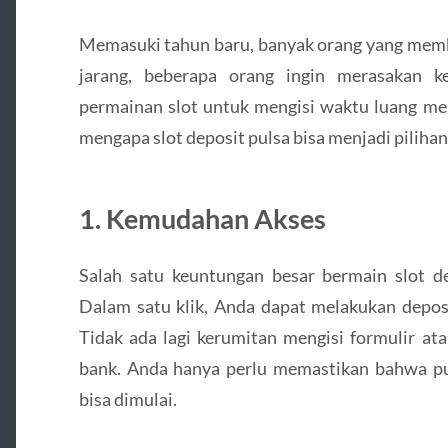
Memasuki tahun baru, banyak orang yang membu
jarang, beberapa orang ingin merasakan k
permainan slot untuk mengisi waktu luang mer
mengapa slot deposit pulsa bisa menjadi pilihan
1. Kemudahan Akses
Salah satu keuntungan besar bermain slot dep
Dalam satu klik, Anda dapat melakukan depos
Tidak ada lagi kerumitan mengisi formulir at
bank. Anda hanya perlu memastikan bahwa p
bisa dimulai.