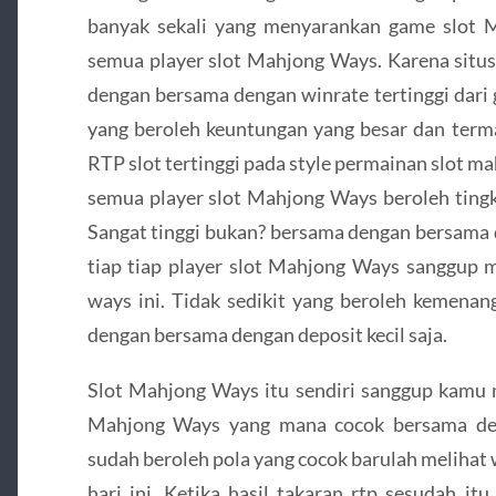
banyak sekali yang menyarankan game slot
semua player slot Mahjong Ways. Karena situ
dengan bersama dengan winrate tertinggi dari g
yang beroleh keuntungan yang besar dan term
RTP slot tertinggi pada style permainan slot m
semua player slot Mahjong Ways beroleh ting
Sangat tinggi bukan? bersama dengan bersama 
tiap tiap player slot Mahjong Ways sanggup 
ways ini. Tidak sedikit yang beroleh kemena
dengan bersama dengan deposit kecil saja.
Slot Mahjong Ways itu sendiri sanggup kamu 
Mahjong Ways yang mana cocok bersama de
sudah beroleh pola yang cocok barulah melihat 
hari ini. Ketika hasil takaran rtp sesudah i