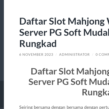
Daftar Slot Mahjong
Server PG Soft Muda
Rungkad
6 NOVEMBER 2023
/
ADMINISTRATOR
/
0 COM
Daftar Slot Mahjon
Server PG Soft Mud
Rungk
Seiring bersama dengan bersama dengan pertum