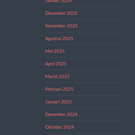
Januari 2026
Desember 2025
November 2025
Agustus 2025
Mei 2025
April 2025
Maret 2025
Februari 2025
Januari 2025
Desember 2024
Oktober 2024