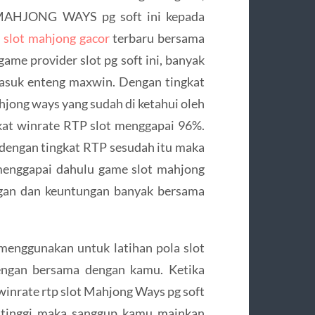
 MAHJONG WAYS pg soft ini kepada
s
slot mahjong gacor
terbaru bersama
ame provider slot pg soft ini, banyak
asuk enteng maxwin. Dengan tingkat
ahjong ways yang sudah di ketahui oleh
kat winrate RTP slot menggapai 96%.
dengan tingkat RTP sesudah itu maka
menggapai dahulu game slot mahjong
ngan dan keuntungan banyak bersama
menggunakan untuk latihan pola slot
ngan bersama dengan kamu. Ketika
winrate rtp slot Mahjong Ways pg soft
tu tinggi maka sanggup kamu mainkan