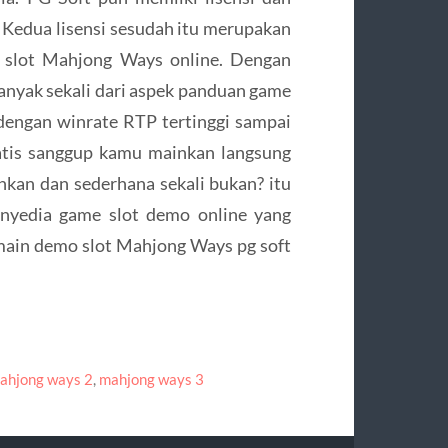
 Kedua lisensi sesudah itu merupakan
e slot Mahjong Ways online. Dengan
nyak sekali dari aspek panduan game
engan winrate RTP tertinggi sampai
gratis sanggup kamu mainkan langsung
kan dan sederhana sekali bukan? itu
 penyedia game slot demo online yang
main demo slot Mahjong Ways pg soft
ahjong ways 2
,
mahjong ways 3