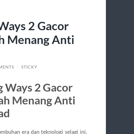
 Ways 2 Gacor
h Menang Anti
MENTS
/
STICKY
g Ways 2 Gacor
ah Menang Anti
ad
buhan era dan teknologi selagi ini,