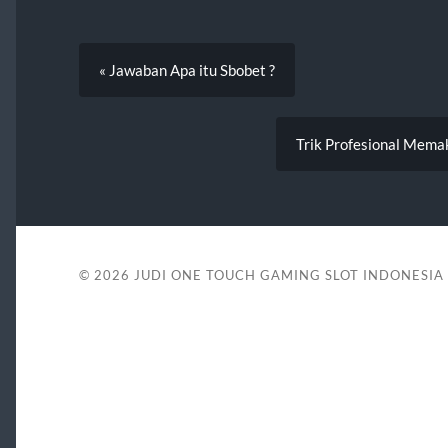
« Jawaban Apa itu Sbobet ?
Trik Profesional Mema
© 2026
JUDI ONE TOUCH GAMING SLOT INDONESIA