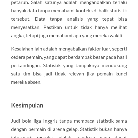
petaruh. Salah satunya adalah mengandalkan terlalu
banyak data tanpa memahami konteks di balik statistik
tersebut. Data tanpa analisis yang tepat bisa
menyesatkan. Pastikan untuk tidak hanya melihat
angka, tetapi juga memahami apa yang mereka wakili.
Kesalahan lain adalah mengabaikan faktor luar, seperti
cedera pemain, yang dapat berdampak besar pada hasil
pertandingan. Statistik yang tampaknya mendukung
satu tim bisa jadi tidak relevan jika pemain kunci
mereka absen.
Kesimpulan
Judi bola liga Inggris tanpa membaca statistik sama
dengan bermain di arena gelap. Statistik bukan hanya
informasi; mereka adalah panduan yang dapat