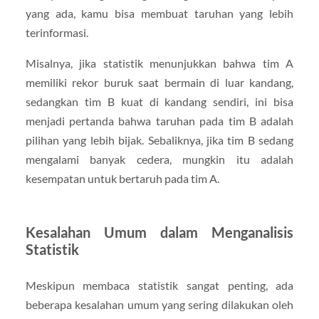
yang ada, kamu bisa membuat taruhan yang lebih
terinformasi.
Misalnya, jika statistik menunjukkan bahwa tim A
memiliki rekor buruk saat bermain di luar kandang,
sedangkan tim B kuat di kandang sendiri, ini bisa
menjadi pertanda bahwa taruhan pada tim B adalah
pilihan yang lebih bijak. Sebaliknya, jika tim B sedang
mengalami banyak cedera, mungkin itu adalah
kesempatan untuk bertaruh pada tim A.
Kesalahan Umum dalam Menganalisis
Statistik
Meskipun membaca statistik sangat penting, ada
beberapa kesalahan umum yang sering dilakukan oleh