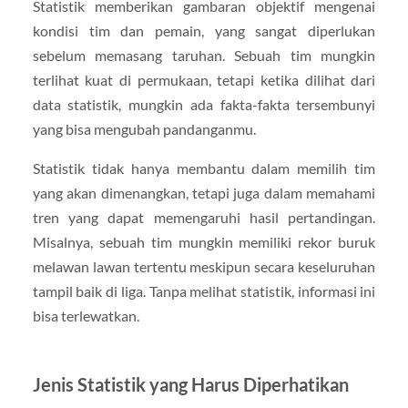
Statistik memberikan gambaran objektif mengenai
kondisi tim dan pemain, yang sangat diperlukan
sebelum memasang taruhan. Sebuah tim mungkin
terlihat kuat di permukaan, tetapi ketika dilihat dari
data statistik, mungkin ada fakta-fakta tersembunyi
yang bisa mengubah pandanganmu.
Statistik tidak hanya membantu dalam memilih tim
yang akan dimenangkan, tetapi juga dalam memahami
tren yang dapat memengaruhi hasil pertandingan.
Misalnya, sebuah tim mungkin memiliki rekor buruk
melawan lawan tertentu meskipun secara keseluruhan
tampil baik di liga. Tanpa melihat statistik, informasi ini
bisa terlewatkan.
Jenis Statistik yang Harus Diperhatikan