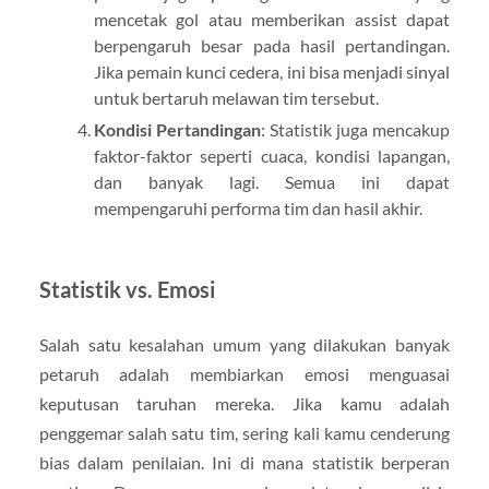
mencetak gol atau memberikan assist dapat
berpengaruh besar pada hasil pertandingan.
Jika pemain kunci cedera, ini bisa menjadi sinyal
untuk bertaruh melawan tim tersebut.
Kondisi Pertandingan
: Statistik juga mencakup
faktor-faktor seperti cuaca, kondisi lapangan,
dan banyak lagi. Semua ini dapat
mempengaruhi performa tim dan hasil akhir.
Statistik vs. Emosi
Salah satu kesalahan umum yang dilakukan banyak
petaruh adalah membiarkan emosi menguasai
keputusan taruhan mereka. Jika kamu adalah
penggemar salah satu tim, sering kali kamu cenderung
bias dalam penilaian. Ini di mana statistik berperan