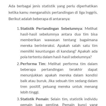
Ada berbagai jenis statistik yang perlu diperhatikan
ketika kamu menganalisis pertandingan di liga Inggris.
Berikut adalah beberapa di antaranya:
Statistik Pertandingan Sebelumnya
: Melihat
hasil-hasil sebelumnya antara dua tim bisa
memberikan wawasan tentang bagaimana
mereka berinteraksi. Apakah salah satu tim
memiliki keuntungan di kandang? Apakah ada
pola tertentu dalam hasil-hasil sebelumnya?
Performa Tim
: Melihat performa tim dalam
beberapa pertandingan terakhir dapat
menunjukkan apakah mereka dalam kondisi
baik atau buruk. Jika sebuah tim sedang dalam
tren positif, peluang mereka untuk menang
lebih tinggi.
Statistik Pemain
: Selain tim, statistik individu
pemain juga penting. Pemain kunci yang