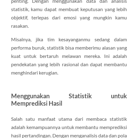
penting. Dengan menggunakan data dan analisis
statistik, kamu dapat membuat keputusan yang lebih
objektif, terlepas dari emosi yang mungkin kamu
rasakan.
Misalnya, jika tim kesayanganmu sedang dalam
performa buruk, statistik bisa memberimu alasan yang
kuat untuk bertaruh melawan mereka. Ini adalah
pendekatan yang lebih rasional dan dapat membantu
menghindari kerugian.
Menggunakan Statistik untuk
Memprediksi Hasil
Salah satu manfaat utama dari membaca statistik
adalah kemampuannya untuk membantu memprediksi
hasil pertandingan. Dengan menganalisis data dan pola