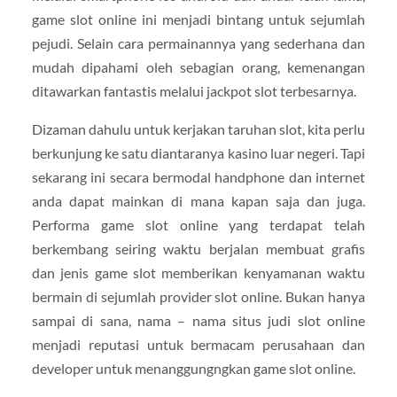
game slot online ini menjadi bintang untuk sejumlah
pejudi. Selain cara permainannya yang sederhana dan
mudah dipahami oleh sebagian orang, kemenangan
ditawarkan fantastis melalui jackpot slot terbesarnya.
Dizaman dahulu untuk kerjakan taruhan slot, kita perlu
berkunjung ke satu diantaranya kasino luar negeri. Tapi
sekarang ini secara bermodal handphone dan internet
anda dapat mainkan di mana kapan saja dan juga.
Performa game slot online yang terdapat telah
berkembang seiring waktu berjalan membuat grafis
dan jenis game slot memberikan kenyamanan waktu
bermain di sejumlah provider slot online. Bukan hanya
sampai di sana, nama – nama situs judi slot online
menjadi reputasi untuk bermacam perusahaan dan
developer untuk menanggungngkan game slot online.