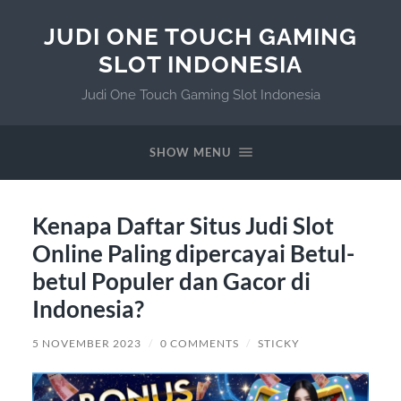
JUDI ONE TOUCH GAMING
SLOT INDONESIA
Judi One Touch Gaming Slot Indonesia
SHOW MENU
Kenapa Daftar Situs Judi Slot
Online Paling dipercayai Betul-
betul Populer dan Gacor di
Indonesia?
5 NOVEMBER 2023
/
0 COMMENTS
/
STICKY