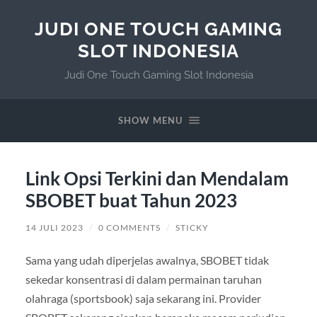
JUDI ONE TOUCH GAMING
SLOT INDONESIA
Judi One Touch Gaming Slot Indonesia
SHOW MENU
Link Opsi Terkini dan Mendalam
SBOBET buat Tahun 2023
14 JULI 2023
/
0 COMMENTS
/
STICKY
Sama yang udah diperjelas awalnya, SBOBET tidak
sekedar konsentrasi di dalam permainan taruhan
olahraga (sportsbook) saja sekarang ini. Provider