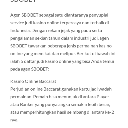
Agen SBOBET sebagai satu diantaranya penyuplai
service judi kasino online terpercaya dan terbaik di
Indonesia. Dengan rekam jejak yang padu serta
pengalaman sekian tahun dalam industri judi, agen
SBOBET tawarkan beberapa jenis permainan kasino
online yang memikat dan melipur. Berikut di bawah ini
ialah 5 daftar judi kasino online yang bisa Anda temui
pada agen SBOBET:
Kasino Online Baccarat
Perjudian online Baccarat gunakan kartu jadi wadah
permainan. Pemain bisa menunjuk di antara Player
atau Banker yang punya angka semakin lebih besar,
atau memperhitungkan hasil seimbang di antara ke-2
nya.