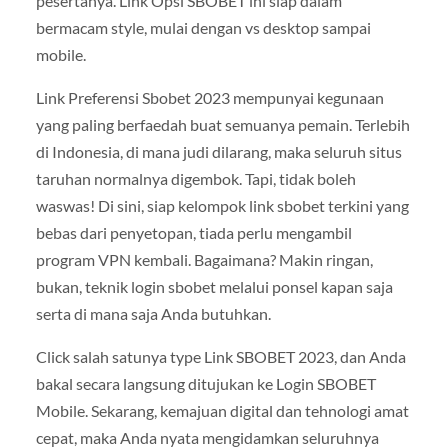
pesertanya. Link Opsi SBOBET ini siap dalam
bermacam style, mulai dengan vs desktop sampai
mobile.
Link Preferensi Sbobet 2023 mempunyai kegunaan
yang paling berfaedah buat semuanya pemain. Terlebih
di Indonesia, di mana judi dilarang, maka seluruh situs
taruhan normalnya digembok. Tapi, tidak boleh
waswas! Di sini, siap kelompok link sbobet terkini yang
bebas dari penyetopan, tiada perlu mengambil
program VPN kembali. Bagaimana? Makin ringan,
bukan, teknik login sbobet melalui ponsel kapan saja
serta di mana saja Anda butuhkan.
Click salah satunya type Link SBOBET 2023, dan Anda
bakal secara langsung ditujukan ke Login SBOBET
Mobile. Sekarang, kemajuan digital dan tehnologi amat
cepat, maka Anda nyata mengidamkan seluruhnya