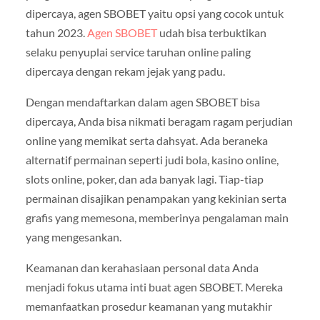
dipercaya, agen SBOBET yaitu opsi yang cocok untuk
tahun 2023.
Agen SBOBET
udah bisa terbuktikan
selaku penyuplai service taruhan online paling
dipercaya dengan rekam jejak yang padu.
Dengan mendaftarkan dalam agen SBOBET bisa
dipercaya, Anda bisa nikmati beragam ragam perjudian
online yang memikat serta dahsyat. Ada beraneka
alternatif permainan seperti judi bola, kasino online,
slots online, poker, dan ada banyak lagi. Tiap-tiap
permainan disajikan penampakan yang kekinian serta
grafis yang memesona, memberinya pengalaman main
yang mengesankan.
Keamanan dan kerahasiaan personal data Anda
menjadi fokus utama inti buat agen SBOBET. Mereka
memanfaatkan prosedur keamanan yang mutakhir