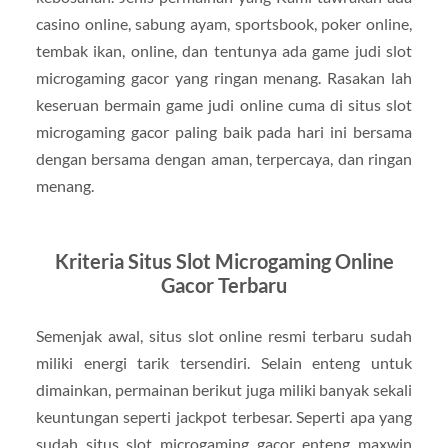
casino online, sabung ayam, sportsbook, poker online,
tembak ikan, online, dan tentunya ada game judi slot
microgaming gacor yang ringan menang. Rasakan lah
keseruan bermain game judi online cuma di situs slot
microgaming gacor paling baik pada hari ini bersama
dengan bersama dengan aman, terpercaya, dan ringan
menang.
Kriteria Situs Slot Microgaming Online
Gacor Terbaru
Semenjak awal, situs slot online resmi terbaru sudah
miliki energi tarik tersendiri. Selain enteng untuk
dimainkan, permainan berikut juga miliki banyak sekali
keuntungan seperti jackpot terbesar. Seperti apa yang
sudah situs slot microgaming gacor enteng maxwin