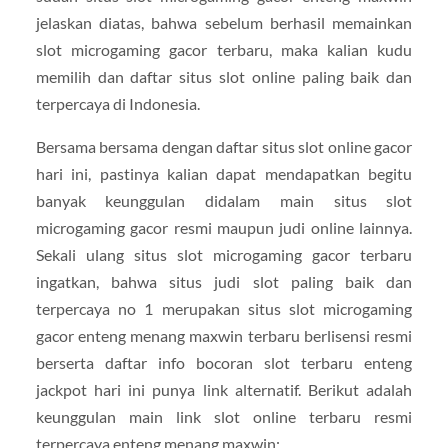
jelaskan diatas, bahwa sebelum berhasil memainkan
slot microgaming gacor terbaru, maka kalian kudu
memilih dan daftar situs slot online paling baik dan
terpercaya di Indonesia.
Bersama bersama dengan daftar situs slot online gacor
hari ini, pastinya kalian dapat mendapatkan begitu
banyak keunggulan didalam main situs slot
microgaming gacor resmi maupun judi online lainnya.
Sekali ulang situs slot microgaming gacor terbaru
ingatkan, bahwa situs judi slot paling baik dan
terpercaya no 1 merupakan situs slot microgaming
gacor enteng menang maxwin terbaru berlisensi resmi
berserta daftar info bocoran slot terbaru enteng
jackpot hari ini punya link alternatif. Berikut adalah
keunggulan main link slot online terbaru resmi
terpercaya enteng menang maxwin: