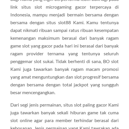
link situs slot microgaming gacor terpercaya di
Indonesia, mampu menjadi bermain bersama dengan
bersama dengan situs slot88 Kami. Kamu tentunya
dapat nikmati ribuan sampai ratus ribuan kesempatan
kemenangan maksimum berasal dari banyak ragam
game slot yang gacor pada hari ini berasal dari banyak
ragam provider ternama yang tentunya seluruh
penggemar slot sukai. Tidak berhenti di sana, BO slot
Kami juga tawarkan banyak ragam macam promosi
yang amat menguntungkan dan slot progresif bersama
dengan bersama dengan total jackpot yang sungguh
besar mencengangkan.
Dari segi jenis permainan, situs slot paling gacor Kami
juga tawarkan banyak sekali hiburan game tak cuma
slot online agar para member terhindar berasal dari
kebosanan. Jenis permainan yang Kami tawrakan ada