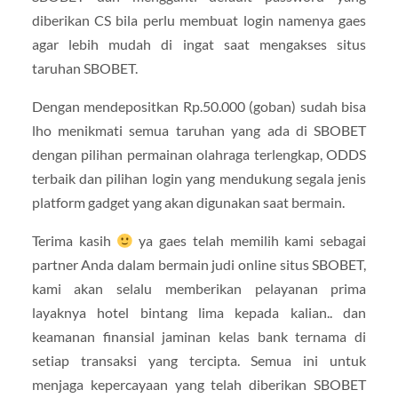
diberikan CS bila perlu membuat login namenya gaes
agar lebih mudah di ingat saat mengakses situs
taruhan SBOBET.
Dengan mendepositkan Rp.50.000 (goban) sudah bisa
lho menikmati semua taruhan yang ada di SBOBET
dengan pilihan permainan olahraga terlengkap, ODDS
terbaik dan pilihan login yang mendukung segala jenis
platform gadget yang akan digunakan saat bermain.
Terima kasih
ya gaes telah memilih kami sebagai
partner Anda dalam bermain judi online situs SBOBET,
kami akan selalu memberikan pelayanan prima
layaknya hotel bintang lima kepada kalian.. dan
keamanan finansial jaminan kelas bank ternama di
setiap transaksi yang tercipta. Semua ini untuk
menjaga kepercayaan yang telah diberikan SBOBET