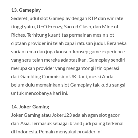
13. Gameplay
Sederet judul slot Gameplay dengan RTP dan winrate
tinggi yaitu, UFO Frenzy, Sacred Clash, dan Mine of
Riches. Terhitung kuantitas permainan mesin slot
ciptaan provider ini telah capai ratusan judul. Beraneka
varian tema dan juga konsep-konsep game experience
yang seru telah mereka adaptasikan. Gameplay sendiri
merupakan provider yang mengantongi izin operasi
dari Gambling Commission UK. Jadi, meski Anda
belum dulu memainkan slot Gameplay tak kudu sangsi
untuk mencobanya hari ini.
14. Joker Gaming
Joker Gaming atau Joker123 adalah agen slot gacor
dari Asia. Termasuk sebagai brand judi paling terkenal
di Indonesia. Pemain menyukai provider ini