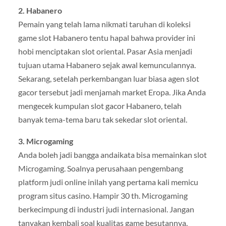
2. Habanero
Pemain yang telah lama nikmati taruhan di koleksi
game slot Habanero tentu hapal bahwa provider ini
hobi menciptakan slot oriental. Pasar Asia menjadi
tujuan utama Habanero sejak awal kemunculannya.
Sekarang, setelah perkembangan luar biasa agen slot
gacor tersebut jadi menjamah market Eropa. Jika Anda
mengecek kumpulan slot gacor Habanero, telah
banyak tema-tema baru tak sekedar slot oriental.
3. Microgaming
Anda boleh jadi bangga andaikata bisa memainkan slot
Microgaming. Soalnya perusahaan pengembang
platform judi online inilah yang pertama kali memicu
program situs casino. Hampir 30 th. Microgaming
berkecimpung di industri judi internasional. Jangan
tanyakan kembali soal kualitas game besutannya.