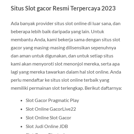
Situs Slot gacor Resmi Terpercaya 2023
Ada banyak provider situs slot online di luar sana, dan
beberapa lebih baik daripada yang lain. Untuk
membantu Anda, kami bekerja sama dengan situs slot
gacor yang masing-masing dilisensikan sepenuhnya
dan aman untuk digunakan, dan untuk setiap situs
kami akan menyoroti slot menonjol mereka, serta apa
lagi yang mereka tawarkan dalam hal slot online. Anda
perlu mendaftar ke situs slot online terbaik yang
memiliki permainan slot terlengkap. Berikut daftarnya:
Slot Gacor Pragmatic Play
Slot Online GacorLive22
Slot Online Slot Gacor
Slot Judi Online JDB