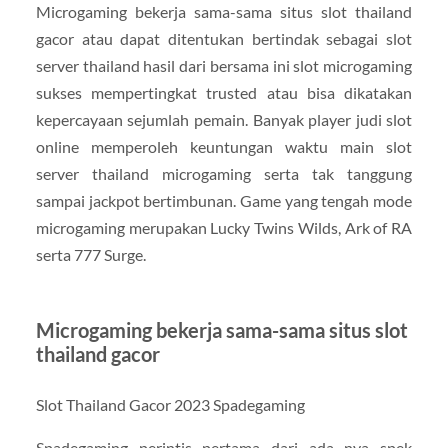
Microgaming bekerja sama-sama situs slot thailand
gacor atau dapat ditentukan bertindak sebagai slot
server thailand hasil dari bersama ini slot microgaming
sukses mempertingkat trusted atau bisa dikatakan
kepercayaan sejumlah pemain. Banyak player judi slot
online memperoleh keuntungan waktu main slot
server thailand microgaming serta tak tanggung
sampai jackpot bertimbunan. Game yang tengah mode
microgaming merupakan Lucky Twins Wilds, Ark of RA
serta 777 Surge.
Microgaming bekerja sama-sama situs slot
thailand gacor
Slot Thailand Gacor 2023 Spadegaming
Spadegaming perintis pertama dari ada nya spek