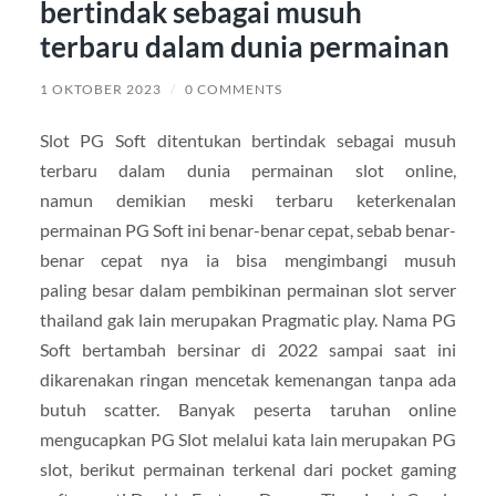
bertindak sebagai musuh
terbaru dalam dunia permainan
1 OKTOBER 2023
/
0 COMMENTS
Slot PG Soft ditentukan bertindak sebagai musuh
terbaru dalam dunia permainan slot online,
namun demikian meski terbaru keterkenalan
permainan PG Soft ini benar-benar cepat, sebab benar-
benar cepat nya ia bisa mengimbangi musuh
paling besar dalam pembikinan permainan slot server
thailand gak lain merupakan Pragmatic play. Nama PG
Soft bertambah bersinar di 2022 sampai saat ini
dikarenakan ringan mencetak kemenangan tanpa ada
butuh scatter. Banyak peserta taruhan online
mengucapkan PG Slot melalui kata lain merupakan PG
slot, berikut permainan terkenal dari pocket gaming