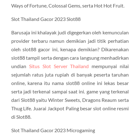
Ways of Fortune, Colossal Gems, serta Hot Hot Fruit.
Slot Thailand Gacor 2023 Slot88
Barusaja ini khalayak judi digegerkan oleh kemunculan
provider terbaru namun demikian jadi titik perhatian
oleh slot88 gacor ini, kenapa demikian? Dikarenakan
slot88 tampil serta dengan cara langsung menhadirkan
undian
Situs Slot Server Thailand
mempunyai nilai
sejumlah ratus juta rupiah di banyak peserta taruhan
online, karena itu nama slot88 online ini lekas besar
serta jadi terkenal sampai saat ini. game yang terkenal
dari Slot88 yaitu Winter Sweets, Dragons Reaum serta
Thug Life. Juarai Jackpot Paling besar slot online resmi
di Slot88.
Slot Thailand Gacor 2023 Microgaming