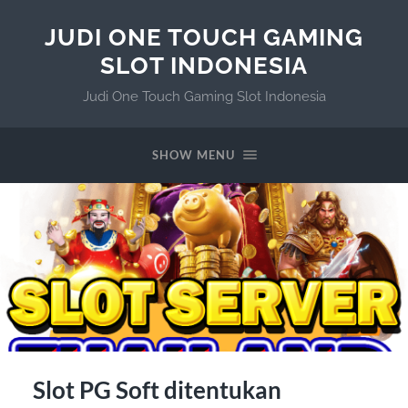
JUDI ONE TOUCH GAMING
SLOT INDONESIA
Judi One Touch Gaming Slot Indonesia
SHOW MENU
Slot PG Soft ditentukan