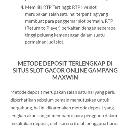
Memiliki RTP Tertinggi: RTP live slot
merupakan salah satu hal terpenting yang
membuat para penggemar slot bermain. RTP
(Return to Player) berkaitan dengan seberapa
tinggi peluang kemenangan dalam suatu
permainan judi slot.
METODE DEPOSIT TERLENGKAP DI
SITUS SLOT GACOR ONLINE GAMPANG
MAXWIN
Metode deposit merupakan salah satu hal yang perlu
diperhatikan sebelum pemain memutuskan untuk
bergabung, hal ini dikarenakan metode deposit yang
lengkap akan sangat membantu para pengguna dalam
melakukan deposit, oleh karena itulah pengguna harus