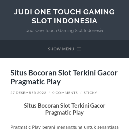
JUDI ONE TOUCH GAMING
SLOT INDONESIA
Judi One Touch Gaming Slot Indonesia
SHOW MENU
Situs Bocoran Slot Terkini Gacor
Pragmatic Play
27 DESEMBER 2022
/
0 COMMENTS
/
STICKY
Situs Bocoran Slot Terkini Gacor
Pragmatic Play
Pragmatic Play berani menanggung untuk senantiasa