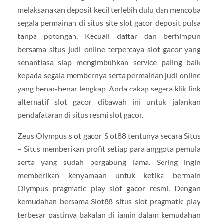
melaksanakan deposit kecil terlebih dulu dan mencoba
segala permainan di situs site slot gacor deposit pulsa
tanpa potongan. Kecuali daftar dan berhimpun
bersama situs judi online terpercaya slot gacor yang
senantiasa siap mengimbuhkan service paling baik
kepada segala membernya serta permainan judi online
yang benar-benar lengkap. Anda cakap segera klik link
alternatif slot gacor dibawah ini untuk jalankan
pendafataran di situs resmi slot gacor.
Zeus Olympus slot gacor Slot88 tentunya secara Situs
– Situs memberikan profit setiap para anggota pemula
serta yang sudah bergabung lama. Sering ingin
memberikan kenyamaan untuk ketika bermain
Olympus pragmatic play slot gacor resmi. Dengan
kemudahan bersama Slot88 situs slot pragmatic play
terbesar pastinya bakalan di jamin dalam kemudahan