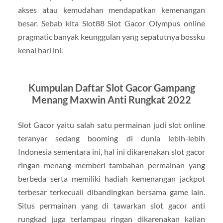
akses atau kemudahan mendapatkan kemenangan
besar. Sebab kita Slot88 Slot Gacor Olympus online
pragmatic banyak keunggulan yang sepatutnya bossku
kenal hari ini.
Kumpulan Daftar Slot Gacor Gampang
Menang Maxwin Anti Rungkat 2022
Slot Gacor yaitu salah satu permainan judi slot online
teranyar sedang booming di dunia lebih-lebih
Indonesia sementara ini, hal ini dikarenakan slot gacor
ringan menang memberi tambahan permainan yang
berbeda serta memiliki hadiah kemenangan jackpot
terbesar terkecuali dibandingkan bersama game lain.
Situs permainan yang di tawarkan slot gacor anti
rungkad juga terlampau ringan dikarenakan kalian