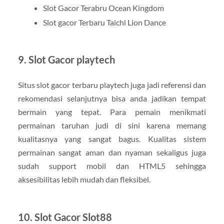
Slot Gacor Terabru Ocean Kingdom
Slot gacor Terbaru Taichi Lion Dance
9. Slot Gacor playtech
Situs slot gacor terbaru playtech juga jadi referensi dan
rekomendasi selanjutnya bisa anda jadikan tempat
bermain yang tepat. Para pemain menikmati
permainan taruhan judi di sini karena memang
kualitasnya yang sangat bagus. Kualitas sistem
permainan sangat aman dan nyaman sekaligus juga
sudah support mobil dan HTML5 sehingga
aksesibilitas lebih mudah dan fleksibel.
10. Slot Gacor Slot88