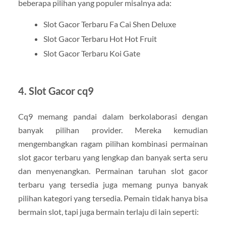
beberapa pilihan yang populer misalnya ada:
Slot Gacor Terbaru Fa Cai Shen Deluxe
Slot Gacor Terbaru Hot Hot Fruit
Slot Gacor Terbaru Koi Gate
4. Slot Gacor cq9
Cq9 memang pandai dalam berkolaborasi dengan
banyak pilihan provider. Mereka kemudian
mengembangkan ragam pilihan kombinasi permainan
slot gacor terbaru yang lengkap dan banyak serta seru
dan menyenangkan. Permainan taruhan slot gacor
terbaru yang tersedia juga memang punya banyak
pilihan kategori yang tersedia. Pemain tidak hanya bisa
bermain slot, tapi juga bermain terlaju di lain seperti: