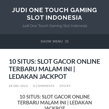
JUDI ONE TOUCH GAMING
SLOT INDONESIA
Judi One Touch Gaming Slot Indonesia
SHOW MENU
10 SITUS: SLOT GACOR ONLINE
TERBARU MALAM INI |
LEDAKAN JACKPOT
28 MEI 2023
/
0 COMMENTS
/
STICKY
10 SITUS: SLOT GACOR ONLINE
TERBARU MALAM INI | LEDAKAN
JACKPOT