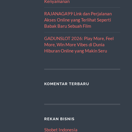
Kenyamanan
RAJANAGA99 Link dan Perjalanan
Akses Online yang Terlihat Seperti
Babak Baru Sebuah Film
GADUNSLOT 2026: Play More, Feel
More, Win More Vibes di Dunia
Hiburan Online yang Makin Seru
KOMENTAR TERBARU
REKAN BISNIS
Sbobet Indonesia