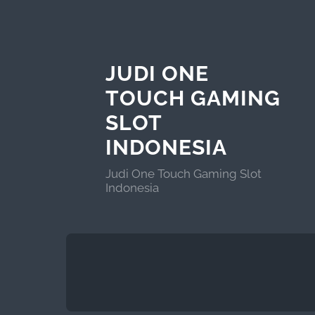
JUDI ONE
TOUCH GAMING
SLOT
INDONESIA
Judi One Touch Gaming Slot
Indonesia