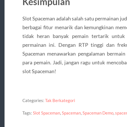
Kesimpulan
Slot Spaceman adalah salah satu permainan judi
berbagai fitur menarik dan kemungkinan meme
tidak heran banyak pemain tertarik untu
permainan ini. Dengan RTP tinggi dan frek
Spaceman menawarkan pengalaman bermain 
para pemain. Jadi, jangan ragu untuk mencob
slot Spaceman!
Categories:
Tak Berkategori
Tags:
Slot Spaceman
,
Spaceman
,
Spaceman Demo
,
space