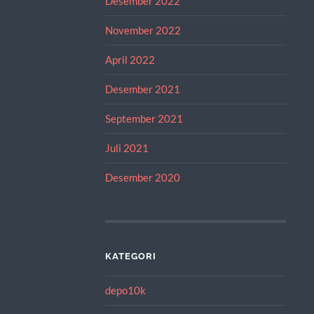
Desember 2022
November 2022
April 2022
Desember 2021
September 2021
Juli 2021
Desember 2020
KATEGORI
depo10k