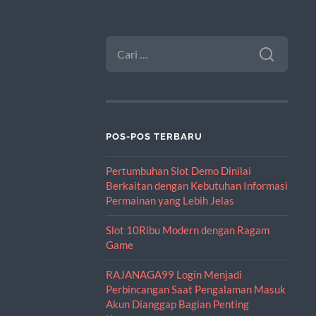
CARI
UNTUK:
POS-POS TERBARU
Pertumbuhan Slot Demo Dinilai
Berkaitan dengan Kebutuhan Informasi
Permainan yang Lebih Jelas
Slot 10Ribu Modern dengan Ragam
Game
RAJANAGA99 Login Menjadi
Perbincangan Saat Pengalaman Masuk
Akun Dianggap Bagian Penting