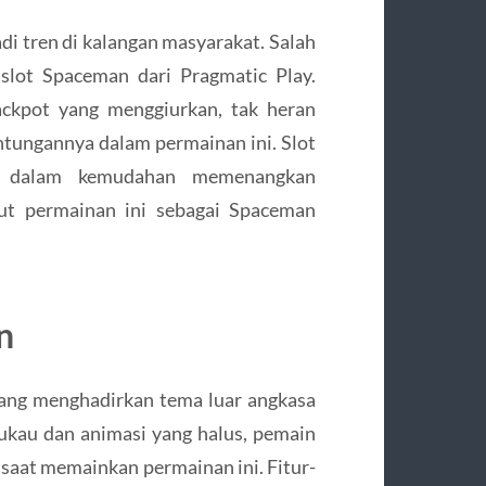
di tren di kalangan masyarakat. Salah
slot Spaceman dari Pragmatic Play.
ackpot yang menggiurkan, tak heran
tungannya dalam permainan ini. Slot
 dalam kemudahan memenangkan
ut permainan ini sebagai Spaceman
n
yang menghadirkan tema luar angkasa
ukau dan animasi yang halus, pemain
 saat memainkan permainan ini. Fitur-