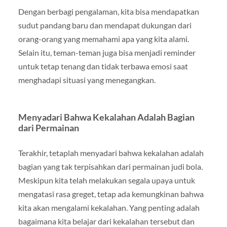
Dengan berbagi pengalaman, kita bisa mendapatkan
sudut pandang baru dan mendapat dukungan dari
orang-orang yang memahami apa yang kita alami.
Selain itu, teman-teman juga bisa menjadi reminder
untuk tetap tenang dan tidak terbawa emosi saat
menghadapi situasi yang menegangkan.
Menyadari Bahwa Kekalahan Adalah Bagian
dari Permainan
Terakhir, tetaplah menyadari bahwa kekalahan adalah
bagian yang tak terpisahkan dari permainan judi bola.
Meskipun kita telah melakukan segala upaya untuk
mengatasi rasa greget, tetap ada kemungkinan bahwa
kita akan mengalami kekalahan. Yang penting adalah
bagaimana kita belajar dari kekalahan tersebut dan