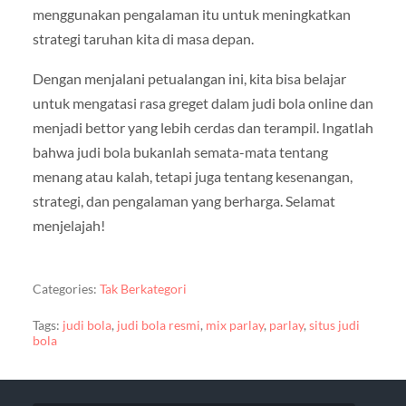
menggunakan pengalaman itu untuk meningkatkan
strategi taruhan kita di masa depan.
Dengan menjalani petualangan ini, kita bisa belajar
untuk mengatasi rasa greget dalam judi bola online dan
menjadi bettor yang lebih cerdas dan terampil. Ingatlah
bahwa judi bola bukanlah semata-mata tentang
menang atau kalah, tetapi juga tentang kesenangan,
strategi, dan pengalaman yang berharga. Selamat
menjelajah!
Categories:
Tak Berkategori
Tags:
judi bola
,
judi bola resmi
,
mix parlay
,
parlay
,
situs judi
bola