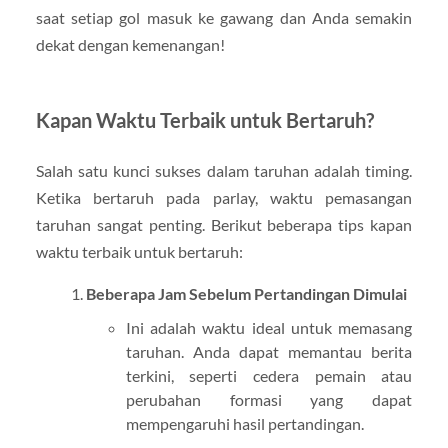
saat setiap gol masuk ke gawang dan Anda semakin
dekat dengan kemenangan!
Kapan Waktu Terbaik untuk Bertaruh?
Salah satu kunci sukses dalam taruhan adalah timing.
Ketika bertaruh pada parlay, waktu pemasangan
taruhan sangat penting. Berikut beberapa tips kapan
waktu terbaik untuk bertaruh:
Beberapa Jam Sebelum Pertandingan Dimulai
Ini adalah waktu ideal untuk memasang
taruhan. Anda dapat memantau berita
terkini, seperti cedera pemain atau
perubahan formasi yang dapat
mempengaruhi hasil pertandingan.