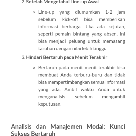
Setelah Mengetahui Line-up Awal
Line-up yang diumumkan 1-2 jam
sebelum kick-off bisa memberikan
informasi berharga. Jika ada kejutan,
seperti pemain bintang yang absen, ini
bisa menjadi peluang untuk memasang
taruhan dengan nilai lebih tinggi.
Hindari Bertaruh pada Menit Terakhir
Bertaruh pada menit-menit terakhir bisa
membuat Anda terburu-buru dan tidak
bisa mempertimbangkan semua informasi
yang ada. Ambil waktu Anda untuk
menganalisis sebelum mengambil
keputusan.
Analisis dan Manajemen Modal: Kunci
Sukses Bertaruh