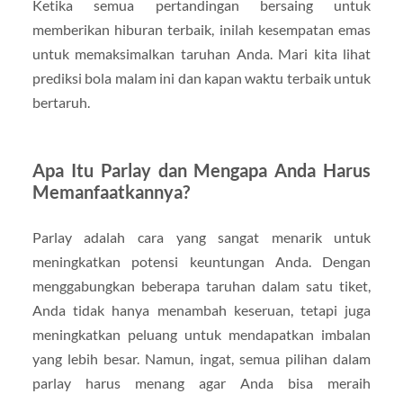
Ketika semua pertandingan bersaing untuk
memberikan hiburan terbaik, inilah kesempatan emas
untuk memaksimalkan taruhan Anda. Mari kita lihat
prediksi bola malam ini dan kapan waktu terbaik untuk
bertaruh.
Apa Itu Parlay dan Mengapa Anda Harus
Memanfaatkannya?
Parlay adalah cara yang sangat menarik untuk
meningkatkan potensi keuntungan Anda. Dengan
menggabungkan beberapa taruhan dalam satu tiket,
Anda tidak hanya menambah keseruan, tetapi juga
meningkatkan peluang untuk mendapatkan imbalan
yang lebih besar. Namun, ingat, semua pilihan dalam
parlay harus menang agar Anda bisa meraih