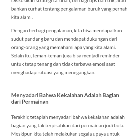
Diskusikan strategi taruhan, berbagi tips dan trik, atau
bahkan curhat tentang pengalaman buruk yang pernah
kita alami.
Dengan berbagi pengalaman, kita bisa mendapatkan
sudut pandang baru dan mendapat dukungan dari
orang-orang yang memahami apa yang kita alami.
Selain itu, teman-teman juga bisa menjadi reminder
untuk tetap tenang dan tidak terbawa emosi saat
menghadapi situasi yang menegangkan.
Menyadari Bahwa Kekalahan Adalah Bagian
dari Permainan
Terakhir, tetaplah menyadari bahwa kekalahan adalah
bagian yang tak terpisahkan dari permainan judi bola.
Meskipun kita telah melakukan segala upaya untuk