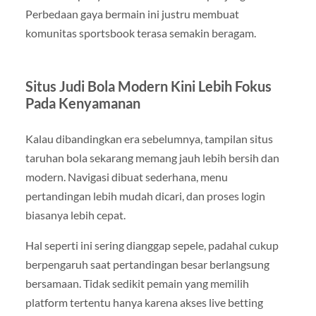
Perbedaan gaya bermain ini justru membuat
komunitas sportsbook terasa semakin beragam.
Situs Judi Bola Modern Kini Lebih Fokus
Pada Kenyamanan
Kalau dibandingkan era sebelumnya, tampilan situs
taruhan bola sekarang memang jauh lebih bersih dan
modern. Navigasi dibuat sederhana, menu
pertandingan lebih mudah dicari, dan proses login
biasanya lebih cepat.
Hal seperti ini sering dianggap sepele, padahal cukup
berpengaruh saat pertandingan besar berlangsung
bersamaan. Tidak sedikit pemain yang memilih
platform tertentu hanya karena akses live betting