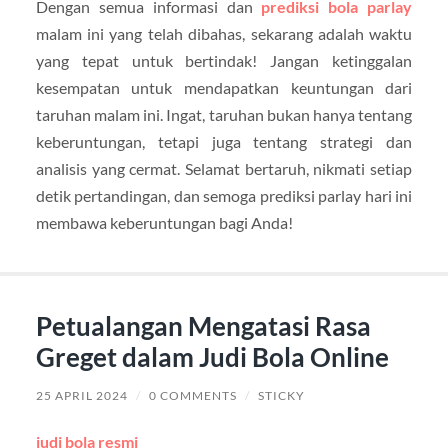
Dengan semua informasi dan
prediksi bola parlay
malam ini yang telah dibahas, sekarang adalah waktu
yang tepat untuk bertindak! Jangan ketinggalan
kesempatan untuk mendapatkan keuntungan dari
taruhan malam ini. Ingat, taruhan bukan hanya tentang
keberuntungan, tetapi juga tentang strategi dan
analisis yang cermat. Selamat bertaruh, nikmati setiap
detik pertandingan, dan semoga prediksi parlay hari ini
membawa keberuntungan bagi Anda!
Petualangan Mengatasi Rasa
Greget dalam Judi Bola Online
25 APRIL 2024
/
0 COMMENTS
/
STICKY
judi bola resmi