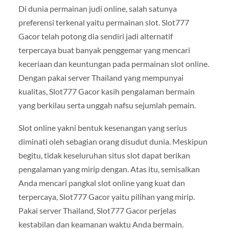
Di dunia permainan judi online, salah satunya
preferensi terkenal yaitu permainan slot. Slot777
Gacor telah potong dia sendiri jadi alternatif
terpercaya buat banyak penggemar yang mencari
keceriaan dan keuntungan pada permainan slot online.
Dengan pakai server Thailand yang mempunyai
kualitas, Slot777 Gacor kasih pengalaman bermain
yang berkilau serta unggah nafsu sejumlah pemain.
Slot online yakni bentuk kesenangan yang serius
diminati oleh sebagian orang disudut dunia. Meskipun
begitu, tidak keseluruhan situs slot dapat berikan
pengalaman yang mirip dengan. Atas itu, semisalkan
Anda mencari pangkal slot online yang kuat dan
terpercaya, Slot777 Gacor yaitu pilihan yang mirip.
Pakai server Thailand, Slot777 Gacor perjelas
kestabilan dan keamanan waktu Anda bermain.