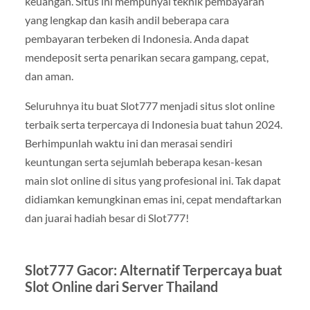
keuangan. Situs ini mempunyai teknik pembayaran
yang lengkap dan kasih andil beberapa cara
pembayaran terbeken di Indonesia. Anda dapat
mendeposit serta penarikan secara gampang, cepat,
dan aman.
Seluruhnya itu buat Slot777 menjadi situs slot online
terbaik serta terpercaya di Indonesia buat tahun 2024.
Berhimpunlah waktu ini dan merasai sendiri
keuntungan serta sejumlah beberapa kesan-kesan
main slot online di situs yang profesional ini. Tak dapat
didiamkan kemungkinan emas ini, cepat mendaftarkan
dan juarai hadiah besar di Slot777!
Slot777 Gacor: Alternatif Terpercaya buat
Slot Online dari Server Thailand