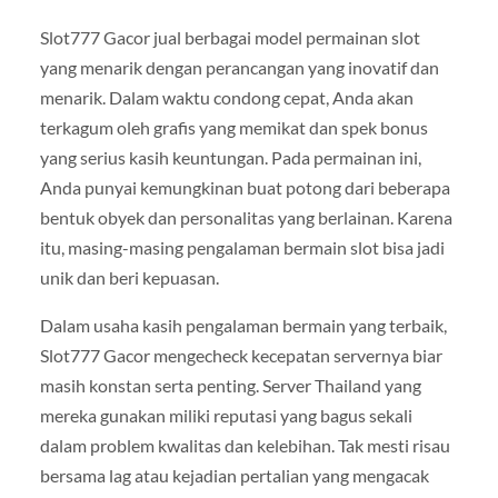
Slot777 Gacor jual berbagai model permainan slot
yang menarik dengan perancangan yang inovatif dan
menarik. Dalam waktu condong cepat, Anda akan
terkagum oleh grafis yang memikat dan spek bonus
yang serius kasih keuntungan. Pada permainan ini,
Anda punyai kemungkinan buat potong dari beberapa
bentuk obyek dan personalitas yang berlainan. Karena
itu, masing-masing pengalaman bermain slot bisa jadi
unik dan beri kepuasan.
Dalam usaha kasih pengalaman bermain yang terbaik,
Slot777 Gacor mengecheck kecepatan servernya biar
masih konstan serta penting. Server Thailand yang
mereka gunakan miliki reputasi yang bagus sekali
dalam problem kwalitas dan kelebihan. Tak mesti risau
bersama lag atau kejadian pertalian yang mengacak