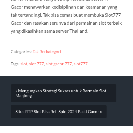
Gacor menawarkan kedisiplinan dan keamanan yang
tak tertandingi. Tak bisa cemas buat membuka Slot777
Gacor dan rasakan serunya dari permainan slot terbaik
yang dikasihkan sama server Thailand.
Categories:
Tak Berkategori
Tags:
slot
,
slot 777
,
slot gacor 777
,
slot777
« Mengungkap Strategi Sukses untuk Bermain Slot
Mahjong
Situs RTP Slot Bisa Beli Spin 2024 Pasti Gacor »