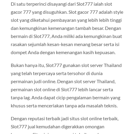
Di satu terperinci disayangi dari Slot777 ialah slot
gacor 777 yang disuguhkan. Slot gacor 777 adalah style
slot yang diketahui pembayaran yang lebih lebih tinggi
dan kemungkinan kemenangan tambah besar. Dengan
bermain di Slot777, Anda miliki ada kemungkinan buat
rasakan sejumlah kesan-kesan menang besar serta isi
dompet Anda dengan kemenangan kasih kepuasan.
Bukan hanya itu, Slot777 gunakan slot server Thailand
yang telah terpercaya serta tersohor di dunia
permainan judi online. Dengan slot server Thailand,
permainan slot online di Slot777 lebih lancar serta
tanpa lag. Anda dapat cicip pengalaman bermain yang
khusus serta menceriakan tanpa ada masalah teknis.
Dengan reputasi terbaik jadi situs slot online terbaik,
Slot777 jual kemudahan digerakkan omongan